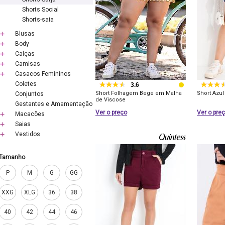
Shorts Social
Shorts-saia
Blusas
Body
Calças
Camisas
Casacos Femininos
Coletes
3.6
Short Folhagem Bege em Malha
Short Azu
Conjuntos
de Viscose
Gestantes e Amamentação
Ver o preço
Ver o pre
Macacões
Saias
Vestidos
Tamanho
P
M
G
GG
XXG
XLG
36
38
40
42
44
46