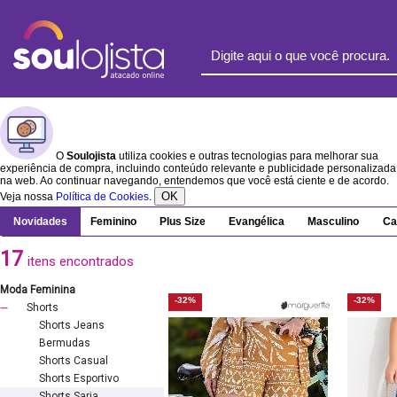
O
Soulojista
utiliza cookies e outras tecnologias para melhorar sua
experiência de compra, incluindo conteúdo relevante e publicidade personalizada
na web. Ao continuar navegando, entendemos que você está ciente e de acordo.
OK
Veja nossa
Política de Cookies
.
Novidades
Feminino
Plus Size
Evangélica
Masculino
Ca
17
itens encontrados
Moda Feminina
-32%
-32%
Shorts
Shorts Jeans
Bermudas
Shorts Casual
Shorts Esportivo
Shorts Sarja