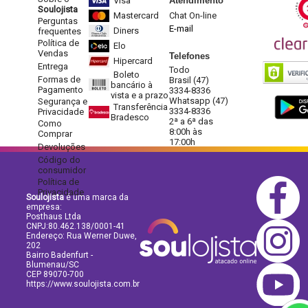
Visa
Atendimento
Soulojista
Mastercard
Chat On-line
Perguntas
E-mail
Diners
frequentes
Política de
Elo
Vendas
Telefones
Hipercard
Entrega
Todo
Boleto
Formas de
Brasil (47)
bancário à
Pagamento
3334-8336
vista e a prazo
Whatsapp (47)
Segurança e
Transferência
3334-8336
Privacidade
Bradesco
2ª a 6ª das
Como
8:00h às
Comprar
17:00h
Devoluções
Código do
consumidor
Política de
Privacidade
Soulojista
é uma marca da
empresa:
Posthaus Ltda
CNPJ:80.462.138/0001-41
Endereço: Rua Werner Duwe,
202
Bairro Badenfurt -
Blumenau/SC
CEP 89070-700
https://www.soulojista.com.br