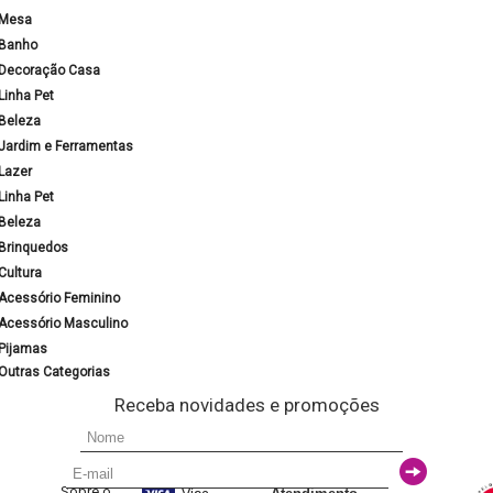
Mesa
Banho
Decoração Casa
Linha Pet
Beleza
Jardim e Ferramentas
Lazer
Linha Pet
Beleza
Brinquedos
Cultura
Acessório Feminino
Acessório Masculino
Pijamas
Outras Categorias
Receba novidades e promoções
Sobre o