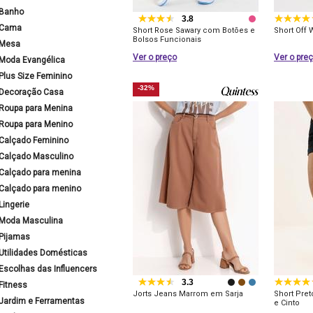
Banho
3.8
Cama
Short Rose Sawary com Botões e
Short Off 
Bolsos Funcionais
Mesa
Ver o preço
Ver o pre
Moda Evangélica
Plus Size Feminino
-32%
Decoração Casa
Roupa para Menina
Roupa para Menino
Calçado Feminino
Calçado Masculino
Calçado para menina
Calçado para menino
Lingerie
Moda Masculina
Pijamas
Utilidades Domésticas
Escolhas das Influencers
3.3
Fitness
Jorts Jeans Marrom em Sarja
Short Pre
Jardim e Ferramentas
e Cinto