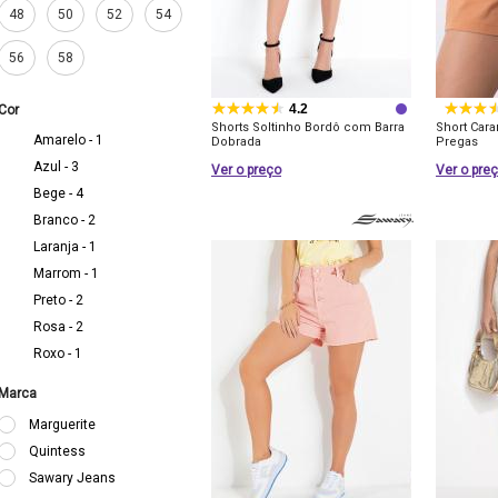
48
50
52
54
56
58
4.2
Cor
Shorts Soltinho Bordô com Barra
Short Car
Amarelo - 1
Dobrada
Pregas
Azul - 3
Ver o preço
Ver o pre
Bege - 4
Branco - 2
Laranja - 1
Marrom - 1
Preto - 2
Rosa - 2
Roxo - 1
Marca
Marguerite
Quintess
Sawary Jeans