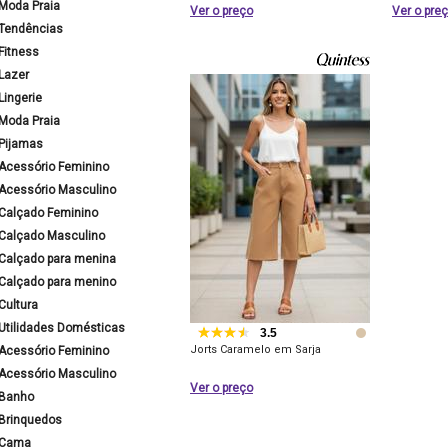
Moda Praia
Ver o preço
Ver o pre
Tendências
Fitness
Lazer
Lingerie
Moda Praia
Pijamas
Acessório Feminino
Acessório Masculino
Calçado Feminino
Calçado Masculino
Calçado para menina
Calçado para menino
Cultura
Utilidades Domésticas
3.5
Jorts Caramelo em Sarja
Acessório Feminino
Acessório Masculino
Ver o preço
Banho
Brinquedos
Cama