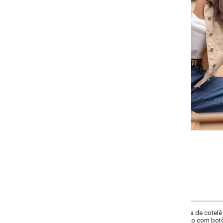
-
-
-
-
+
+
+
P
M
G
GG
COMPRAR
a de cotelê removível por botões possui abotoamento frontal, bolsos no bu
 com botões. Conta com recortes estruturados que garantem um caimento mo