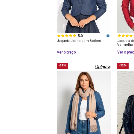
5.0
Jaqueta Jeans com Botões
Jaqueta d
Vermelha
Ver o preço
Ver o pre
-32%
-32%