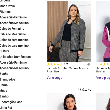
Lingerie
Moda Praia
Pijamas
Acessório Feminino
Acessório Masculino
Calçado Feminino
Calçado Masculino
Calçado para menina
Calçado para menino
Cultura
Utilidades Domésticas
Acessório Feminino
4.2
Acessório Masculino
Jaqueta Bomber Xadrez Mescla
Jaqueta T
Plus Size
Rovitex
Banho
Ver o preço
Ver o pre
Brinquedos
Cama
Mesa
Banho
Decoração Casa
Linha Pet