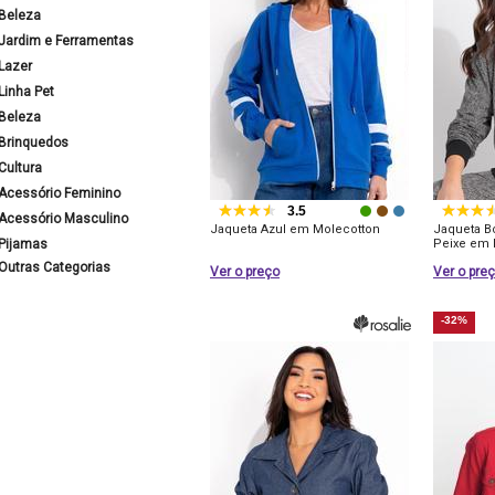
Beleza
Jardim e Ferramentas
Lazer
Linha Pet
Beleza
Brinquedos
Cultura
Acessório Feminino
3.5
Acessório Masculino
Jaqueta Azul em Molecotton
Jaqueta B
Pijamas
Peixe em 
Outras Categorias
Ver o preço
Ver o pre
-32%