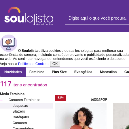
O
Soulojista
utiliza cookies e outras tecnologias para melhorar sua
experiência de compra, incluindo conteúdo relevante e publicidade personalizada
na web. Ao continuar navegando, entendemos que você está ciente e de acordo.
OK
Veja nossa
Política de Cookies
.
Novidades
Feminino
Plus Size
Evangélica
Masculino
Ca
117
itens encontrados
Moda Feminina
-32%
Casacos Femininos
Jaquetas
Blazers
Cardigans
Casacos
Casaquinhos