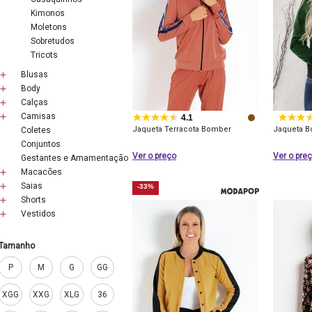
Kimonos
Moletons
Sobretudos
Tricots
Blusas
Body
Calças
Camisas
4.1
Jaqueta Terracota Bomber
Jaqueta B
Coletes
Conjuntos
Ver o preço
Ver o pre
Gestantes e Amamentação
Macacões
Saias
-33%
Shorts
Vestidos
Tamanho
P
M
G
GG
XGG
XXG
XLG
36