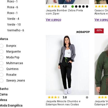
Roxo - 1
4.0
Rosa - 6
Jaqueta Bomber Zebra Preta
Casaco Ci
Roxo - 1
com Zíper
Abertura 
Verde - 4
Ver o preço
Ver o pre
Verde - 10
Vermelho - 6
-32%
Marca
Bonprix
Marguerite
Moda Pop
Multimarcas
Quintess
Rosalie
Sawary Jeans
Banho
Cama
3.8
Mesa
Jaqueta Mescla Chumbo e
Jaqueta V
Estampa Neon nas Costas
Estampa P
Moda Evangélica