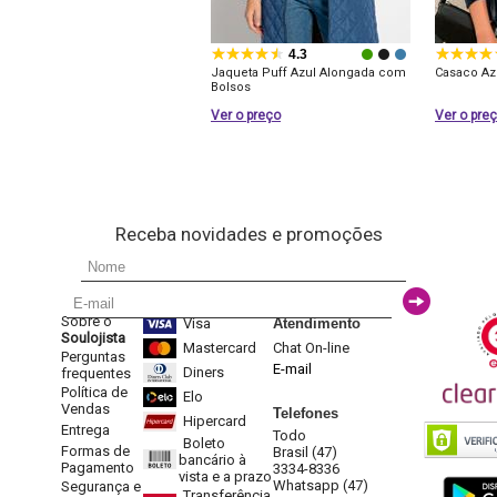
4.3
Jaqueta Puff Azul Alongada com
Casaco Az
Bolsos
Ver o preço
Ver o pre
Receba novidades e promoções
Sobre o
Visa
Atendimento
Soulojista
Mastercard
Chat On-line
Perguntas
E-mail
Diners
frequentes
Política de
Elo
Vendas
Telefones
Hipercard
Entrega
Todo
Boleto
Formas de
Brasil (47)
bancário à
Pagamento
3334-8336
vista e a prazo
Whatsapp (47)
Segurança e
Transferência