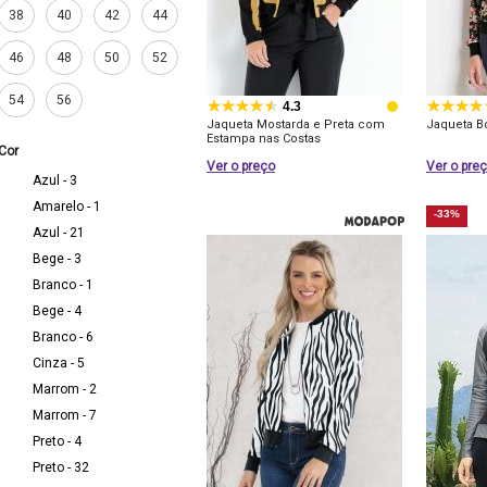
38
40
42
44
46
48
50
52
54
56
4.3
Jaqueta Mostarda e Preta com
Jaqueta Bo
Estampa nas Costas
Cor
Ver o preço
Ver o pre
Azul - 3
Amarelo - 1
-33%
Azul - 21
Bege - 3
Branco - 1
Bege - 4
Branco - 6
Cinza - 5
Marrom - 2
Marrom - 7
Preto - 4
Preto - 32