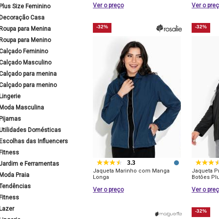
Ver o preço
Ver o pre
Plus Size Feminino
Decoração Casa
-32%
-32%
Roupa para Menina
Roupa para Menino
Calçado Feminino
Calçado Masculino
Calçado para menina
Calçado para menino
Lingerie
Moda Masculina
Pijamas
Utilidades Domésticas
Escolhas das Influencers
Fitness
3.3
Jardim e Ferramentas
Jaqueta Marinho com Manga
Jaqueta P
Moda Praia
Longa
Botões Pl
Tendências
Ver o preço
Ver o pre
Fitness
Lazer
-32%