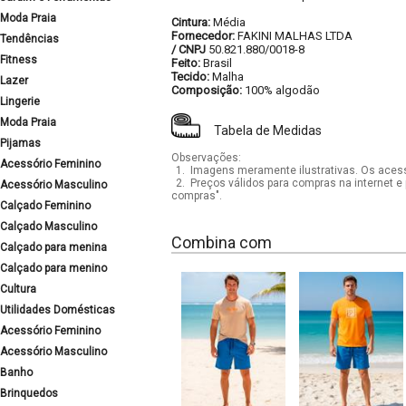
Moda Praia
Cintura:
Média
Fornecedor:
FAKINI MALHAS LTDA
Tendências
/ CNPJ
50.821.880/0018-8
Fitness
Feito:
Brasil
Tecido:
Malha
Lazer
Composição:
100% algodão
Lingerie
Moda Praia
Tabela de Medidas
Pijamas
Observações:
Acessório Feminino
1.
Imagens meramente ilustrativas. Os acess
2.
Preços válidos para compras na internet e 
Acessório Masculino
compras".
Calçado Feminino
Calçado Masculino
Combina com
Calçado para menina
Calçado para menino
Cultura
Utilidades Domésticas
Acessório Feminino
Acessório Masculino
Banho
Brinquedos