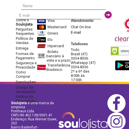
Sobre o
Visa
Atendimento
Soulojista
Mastercard
Chat On-line
Perguntas
E-mail
Diners
frequentes
Política de
Elo
Vendas
Telefones
Hipercard
Entrega
Todo
Boleto
Formas de
Brasil (47)
bancário à
Pagamento
3334-8336
vista e a prazo
Whatsapp (47)
Segurança e
Transferência
3334-8336
Privacidade
Bradesco
2ª a 6ª das
Como
8:00h às
Comprar
17:00h
Devoluções
Código do
consumidor
Política de
Privacidade
Soulojista
é uma marca da
empresa:
Posthaus Ltda
CNPJ:80.462.138/0001-41
Endereço: Rua Werner Duwe,
202
Bairro Badenfurt -