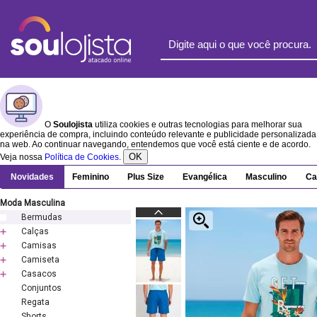
O
Soulojista
utiliza cookies e outras tecnologias para melhorar sua
experiência de compra, incluindo conteúdo relevante e publicidade personalizada
na web. Ao continuar navegando, entendemos que você está ciente e de acordo.
OK
Veja nossa
Política de Cookies
.
Novidades
Feminino
Plus Size
Evangélica
Masculino
Ca
Moda Masculina
Bermudas
Calças
Camisas
Camiseta
Casacos
Conjuntos
Regata
Shorts