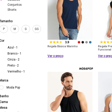
Conjuntos
Shorts
Tamanho
P
M
G
GG
Cor
3.9
Regata Básica Marinho
Regata Pre
Azul - 1
Funcional
Branco - 1
Ver o preço
Ver o pre
Cinza - 2
Preto - 2
Vermelho - 1
Marca
Moda Pop
Banho
Cama
Mesa