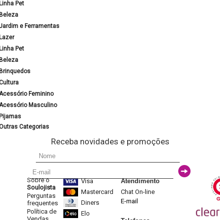
Linha Pet
Beleza
Jardim e Ferramentas
Lazer
Linha Pet
Beleza
Brinquedos
Cultura
Acessório Feminino
Acessório Masculino
Pijamas
Outras Categorias
Receba novidades e promoções
Sobre o
Visa
Atendimento
Soulojista
Mastercard
Chat On-line
Perguntas
E-mail
Diners
frequentes
Política de
Elo
Vendas