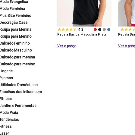
Moda Evangélica
Moda Feminina
Plus Size Feminino
Decoração Casa
Roupa para Menina
4.3
Regata Básica Masculina Preta
Regata Br
Roupa para Menino
Calçado Feminino
Ver o preço
Ver o pre
Calçado Masculino
Calçado para menina
Calçado para menino
Lingerie
Pijamas
Utilidades Domésticas
Escolhas das Influencers
Fitness
Jardim e Ferramentas
Moda Praia
Tendências
Fitness
Lazer