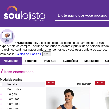
O
Soulojista
utiliza cookies e outras tecnologias para melhorar sua
experiência de compra, incluindo conteúdo relevante e publicidade personalizada
na web. Ao continuar navegando, entendemos que você está ciente e de acordo.
OK
Veja nossa
Política de Cookies
.
Novidades
Feminino
Plus Size
Evangélica
Masculino
Ca
7
itens encontrados
Moda Masculina
-33%
-32%
Regata
Bermudas
Calças
Camisas
Camiseta
Casacos