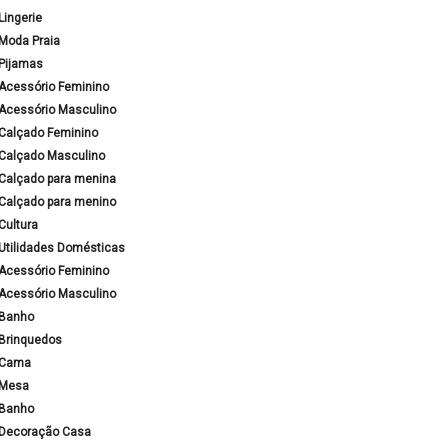
Lingerie
Moda Praia
Pijamas
Acessório Feminino
Acessório Masculino
Calçado Feminino
Calçado Masculino
Calçado para menina
Calçado para menino
Cultura
Utilidades Domésticas
Acessório Feminino
Acessório Masculino
Banho
Brinquedos
Cama
Mesa
Banho
Decoração Casa