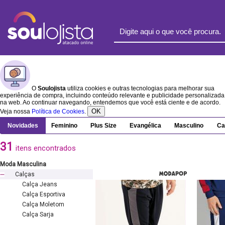
O
Soulojista
utiliza cookies e outras tecnologias para melhorar sua
experiência de compra, incluindo conteúdo relevante e publicidade personalizada
na web. Ao continuar navegando, entendemos que você está ciente e de acordo.
OK
Veja nossa
Política de Cookies
.
Novidades
Feminino
Plus Size
Evangélica
Masculino
Ca
31
itens encontrados
Moda Masculina
Calças
Calça Jeans
Calça Esportiva
Calça Moletom
Calça Sarja