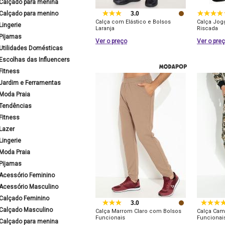
Calçado para menina
Calçado para menino
3.0
Calça com Elástico e Bolsos
Calça Jog
Lingerie
Laranja
Riscada
Pijamas
Ver o preço
Ver o pre
Utilidades Domésticas
Escolhas das Influencers
Fitness
Jardim e Ferramentas
Moda Praia
Tendências
Fitness
Lazer
Lingerie
Moda Praia
Pijamas
Acessório Feminino
Acessório Masculino
Calçado Feminino
3.0
Calçado Masculino
Calça Marrom Claro com Bolsos
Calça Cam
Funcionais
Funcionai
Calçado para menina