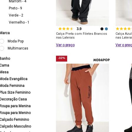
Marrom - 4
Preto - 9
Verde - 2
Vermelho - 1
3.9
Marca
Calça Preta com Filetes Brancos
Calça Azu
nas Laterais
nas Latera
Moda Pop
Ver o preço
Ver o pre
Multimarcas
-32%
Banho
Cama
Mesa
Moda Evangélica
Moda Feminina
Plus Size Feminino
Decoração Casa
Roupa para Menina
Roupa para Menino
Calçado Feminino
Calçado Masculino