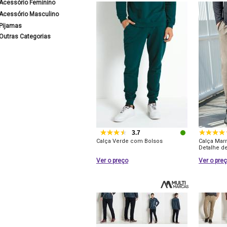
Acessório Feminino
Acessório Masculino
Pijamas
Outras Categorias
3.7
Calça Verde com Bolsos
Calça Mar
Detalhe de
Ver o preço
Ver o pre