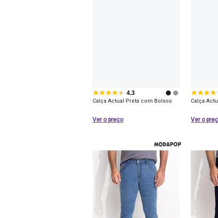
4.3
Calça Actual Preta com Bolsos
Calça Act
Ver o preço
Ver o pre