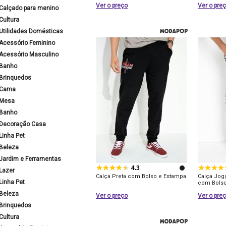
Ver o preço
Ver o pre
Calçado para menino
Cultura
Utilidades Domésticas
Acessório Feminino
Acessório Masculino
Banho
Brinquedos
Cama
Mesa
Banho
Decoração Casa
Linha Pet
Beleza
Jardim e Ferramentas
4.3
Lazer
Calça Preta com Bolso e Estampa
Calça Jog
Linha Pet
com Bols
Beleza
Ver o preço
Ver o pre
Brinquedos
Cultura