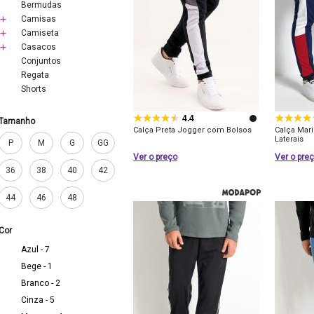
Bermudas
Camisas
Camiseta
Casacos
Conjuntos
Regata
Shorts
4.4
Tamanho
Calça Preta Jogger com Bolsos
Calça Mar
Laterais
P
M
G
GG
Ver o preço
Ver o pre
36
38
40
42
44
46
48
Cor
Azul - 7
Bege - 1
Branco - 2
Cinza - 5