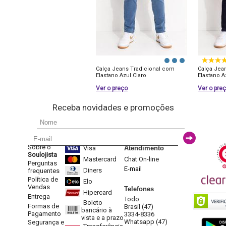
Calça Jeans Tradicional com
Calça Jea
Elastano Azul Claro
Elastano A
Ver o preço
Ver o pre
Receba novidades e promoções
Sobre o
Visa
Atendimento
Soulojista
Mastercard
Chat On-line
Perguntas
E-mail
Diners
frequentes
Política de
Elo
Vendas
Telefones
Hipercard
Entrega
Todo
Boleto
Formas de
Brasil (47)
bancário à
Pagamento
3334-8336
vista e a prazo
Whatsapp (47)
Segurança e