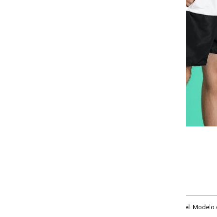
-
+
P
M
G
GG
COMPRAR
 Modelo com elástico na cintura. Detalhe de recortes e bolso lateral. Cor: Pr