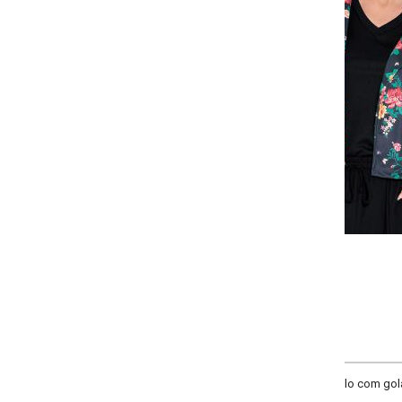
Selecione a quantidade para cada tamanho:
-
-
-
-
+
+
+
P
M
G
GG
COMPRAR
lo com gola, mangas longas e recorte centro costas.