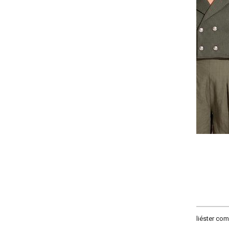
-
-
-
-
+
+
+
P
M
G
GG
COMPRAR
liéster com elastano. Modelo com gola, botões funcionais e mangas longas.