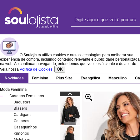
O
Soulojista
utiliza cookies e outras tecnologias para melhorar sua
experiência de compra, incluindo conteúdo relevante e publicidade personalizada
na web. Ao continuar navegando, entendemos que você está ciente e de acordo.
OK
Veja nossa
Política de Cookies
.
Novidades
Feminino
Plus Size
Evangélica
Masculino
Ca
Moda Feminina
Casacos Femininos
Jaquetas
Blazers
Cardigans
Casacos
Casaquinhos
Kimonos
Moletons