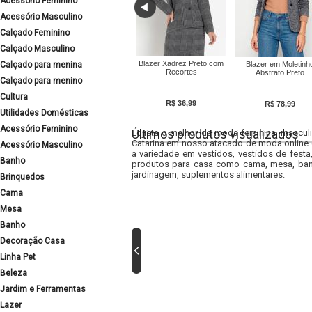
Acessório Feminino
Acessório Masculino
Calçado Feminino
Calçado Masculino
Blazer Xadrez Preto com
Calçado para menina
Blazer em Moletinh
Recortes
Abstrato Preto
Calçado para menino
Cultura
R$ 36,99
R$ 78,99
Utilidades Domésticas
Acessório Feminino
Últimos produtos visualizados
Lojista o melhor da moda feminina, masculi
Catarina em nosso atacado de moda online e
Acessório Masculino
a variedade em vestidos, vestidos de fest
Banho
produtos para casa como cama, mesa, banh
jardinagem, suplementos alimentares.
Brinquedos
Cama
Mesa
Banho
Decoração Casa
Linha Pet
Beleza
Jardim e Ferramentas
Lazer