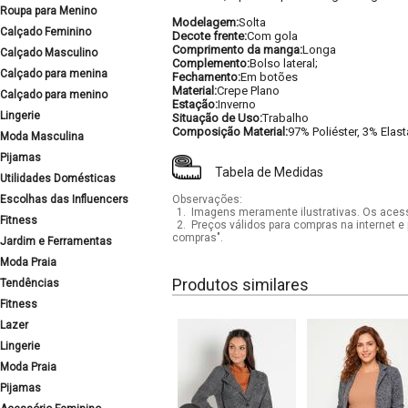
Roupa para Menino
Modelagem:
Solta
Calçado Feminino
Decote frente:
Com gola
Comprimento da manga:
Longa
Calçado Masculino
Complemento:
Bolso lateral;
Calçado para menina
Fechamento:
Em botões
Material:
Crepe Plano
Calçado para menino
Estação:
Inverno
Lingerie
Situação de Uso:
Trabalho
Composição Material:
97% Poliéster, 3% Elas
Moda Masculina
Pijamas
Tabela de Medidas
Utilidades Domésticas
Escolhas das Influencers
Observações:
1.
Imagens meramente ilustrativas. Os acess
Fitness
2.
Preços válidos para compras na internet e 
compras".
Jardim e Ferramentas
Moda Praia
Produtos similares
Tendências
Fitness
Lazer
Lingerie
Moda Praia
Pijamas