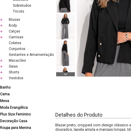
Sobretudos
Tricots
Blusas
Body
Calças
Camisas
Coletes
Conjuntos
Gestantes e Amamentação
Macacões
Saias
Shorts
Vestidos
Banho
Cama
Mesa
Moda Evangélica
Detalhes do Produto
Plus Size Feminino
Decoração Casa
Blazer preto, cropped com design clássico
Roupa para Menina
dourados, lapela ampla e mangas longas. I