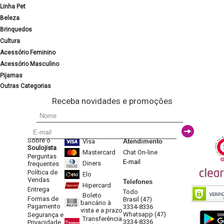
Linha Pet
Beleza
Brinquedos
Cultura
Acessório Feminino
Acessório Masculino
Pijamas
Outras Categorias
Receba novidades e promoções
Sobre o
Visa
Atendimento
Soulojista
Mastercard
Chat On-line
Perguntas
E-mail
Diners
frequentes
Política de
Elo
Vendas
Telefones
Hipercard
Entrega
Todo
Boleto
Formas de
Brasil (47)
bancário à
Pagamento
3334-8336
vista e a prazo
Whatsapp (47)
Segurança e
Transferência
3334-8336
Privacidade