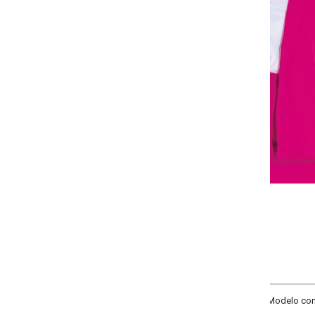
-
-
-
-
+
+
+
P
M
G
GG
COMPRAR
Modelo com gola, mangas longas e botões funcionais.