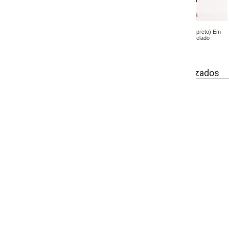
(preto) Em
elado
izados