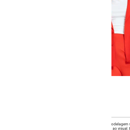
-
-
-
+
+
G
GG
XXG
XLG
COMPRAR
delagem solta e elegante. Possui decote frontal com gola clássica e fech
o ao visual. Bolsos decorativos. Comprimento longo, confeccionado em crepe