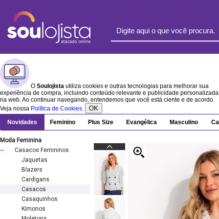
O
Soulojista
utiliza cookies e outras tecnologias para melhorar sua
experiência de compra, incluindo conteúdo relevante e publicidade personalizada
na web. Ao continuar navegando, entendemos que você está ciente e de acordo.
OK
Veja nossa
Política de Cookies
.
Novidades
Feminino
Plus Size
Evangélica
Masculino
Ca
Moda Feminina
Casacos Femininos
Jaquetas
Blazers
Cardigans
Casacos
Casaquinhos
Kimonos
Moletons