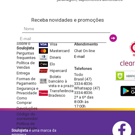
Receba novidades e promoções
Sobre o
Visa
Atendimento
Soulojista
Mastercard
Chat On-line
Perguntas
E-mail
Diners
frequentes
Política de
Elo
Vendas
Telefones
Hipercard
Entrega
Todo
Boleto
Formas de
Brasil (47)
bancário à
Pagamento
3334-8336
vista e a prazo
Whatsapp (47)
Segurança e
Transferência
3334-8336
Privacidade
Bradesco
2ª a 6ª das
Como
8:00h às
Comprar
17:00h
Devoluções
Código do
consumidor
Política de
Privacidade
Soulojista
é uma marca da
empresa: