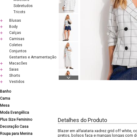
Sobretudos
Tricots
Blusas
Body
Calças
Camisas
Coletes
Conjuntos
Gestantes e Amamentação
Macacões
Saias
Shorts
Vestidos
Banho
Cama
Mesa
Moda Evangélica
Detalhes do Produto
Plus Size Feminino
Decoração Casa
Blazer em alfaiataria xadrez grid off white
Roupa para Menina
pretos, bolsos faca e mangas longas com deta