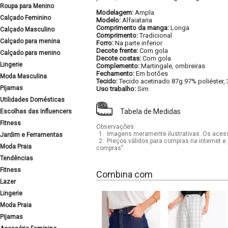
Roupa para Menino
Modelagem:
Ampla
Calçado Feminino
Modelo:
Alfaiataria
Comprimento da manga:
Longa
Calçado Masculino
Comprimento:
Tradicional
Calçado para menina
Forro:
Na parte inferior
Decote frente:
Com gola
Calçado para menino
Decote costas:
Com gola
Lingerie
Complemento:
Martingale, ombreiras
Fechamento:
Em botões
Moda Masculina
Tecido:
Tecido acetinado 87g 97% poliéster,
Pijamas
Uso trabalho:
Sim
Utilidades Domésticas
Tabela de Medidas
Escolhas das Influencers
Fitness
Observações:
1.
Imagens meramente ilustrativas. Os acess
Jardim e Ferramentas
2.
Preços válidos para compras na internet e 
Moda Praia
compras".
Tendências
Fitness
Combina com
Lazer
Lingerie
Moda Praia
Pijamas