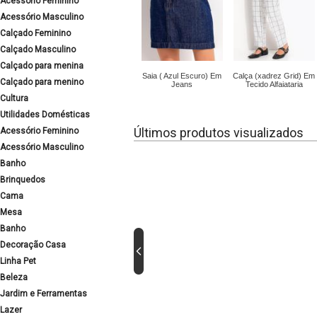
Acessório Feminino
Acessório Masculino
Calçado Feminino
Calçado Masculino
Calçado para menina
Saia ( Azul Escuro) Em
Calça (xadrez Grid) Em
Calçado para menino
Jeans
Tecido Alfaiataria
Cultura
Utilidades Domésticas
Últimos produtos visualizados
Acessório Feminino
Acessório Masculino
Banho
Brinquedos
Cama
Mesa
Banho
Decoração Casa
Linha Pet
Beleza
Jardim e Ferramentas
Lazer