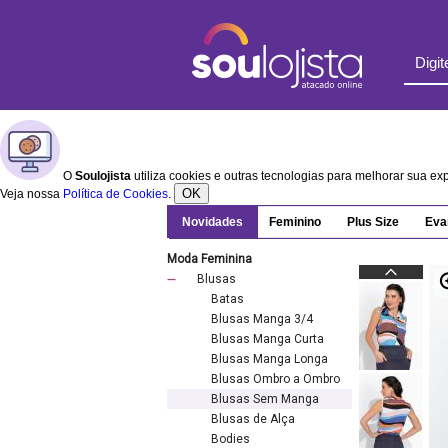
O
Soulojista
utiliza cookies e outras tecnologias para melhorar sua e
OK
Veja nossa
Política de Cookies
.
Novidades
Feminino
Plus Size
Eva
Moda Feminina
Blusas
Batas
Blusas Manga 3/4
Blusas Manga Curta
Blusas Manga Longa
Blusas Ombro a Ombro
Blusas Sem Manga
Blusas de Alça
Bodies