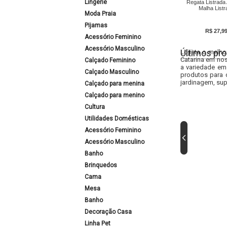
Lingerie
Regata Listrada
Malha Listr
Moda Praia
Pijamas
R$ 27,9
Acessório Feminino
Acessório Masculino
Últimos pro
Lojista o melho
Catarina em nos
Calçado Feminino
a variedade em
Calçado Masculino
produtos para 
jardinagem, sup
Calçado para menina
Calçado para menino
Cultura
Utilidades Domésticas
Acessório Feminino
Acessório Masculino
Banho
Brinquedos
Cama
Mesa
Banho
Decoração Casa
Linha Pet