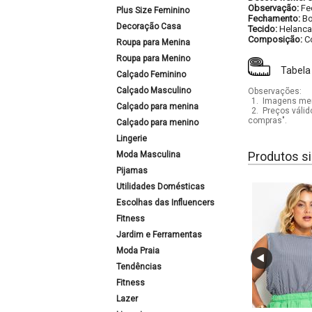
Observação:
Fe
Plus Size Feminino
Fechamento:
Bo
Decoração Casa
Tecido:
Helanca
Composição:
C
Roupa para Menina
Roupa para Menino
Tabela
Calçado Feminino
Calçado Masculino
Observações:
1.
Imagens mera
Calçado para menina
2.
Preços válid
compras".
Calçado para menino
Lingerie
Produtos si
Moda Masculina
Pijamas
Utilidades Domésticas
Escolhas das Influencers
Fitness
Jardim e Ferramentas
Moda Praia
Tendências
Fitness
Lazer