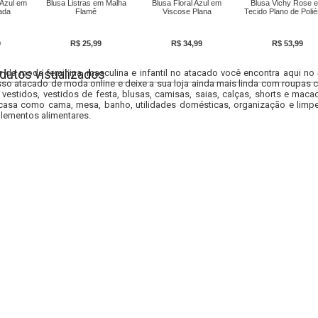
 Azul em
Blusa Listras em Malha
Blusa Floral Azul em
Blusa Vichy Rose 
ada
Flamê
Viscose Plana
Tecido Plano de Polié
9
R$ 25,99
R$ 34,99
R$ 53,99
dutos visualizados
r da moda feminina, masculina e infantil no atacado você encontra aqui no
so atacado de moda online e deixe a sua loja ainda mais linda com roupas c
 vestidos, vestidos de festa, blusas, camisas, saias, calças, shorts e m
casa como cama, mesa, banho, utilidades domésticas, organização e limpe
lementos alimentares.