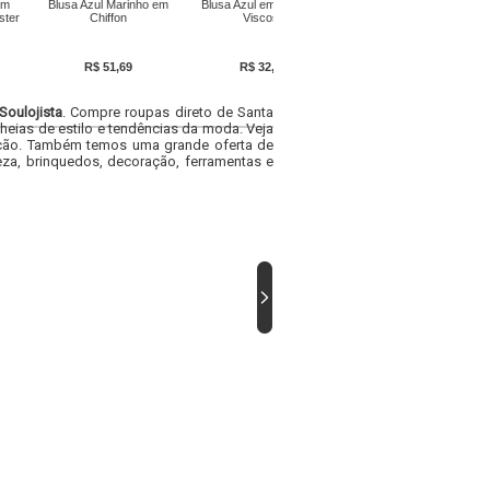
em
Blusa Azul Marinho em
Blusa Azul em Malha de
Blusa Azul em Crepe
ster
Chiffon
Viscose
Plano
R$ 51,69
R$ 32,69
R$ 50,79
Soulojista
. Compre roupas direto de Santa
heias de estilo e tendências da moda. Veja
acacão. Também temos uma grande oferta de
za, brinquedos, decoração, ferramentas e