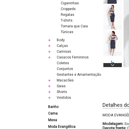
Ciganinhas
Croppeds
Regatas
T-shirts
Tomara que Caia
Túnicas
Body
Calças
Camisas
Casacos Femininos
Coletes
Conjuntos
Gestantes e Amamentação
Macacões
Saias
Shorts
Vestidos
Detalhes d
Banho
Cama
MODA EVANGÉLIC
Mesa
Modelagem:
So
Moda Evangélica
Decote frente:
C