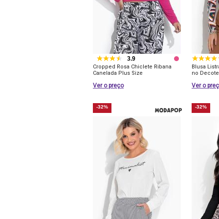
3.9
Cropped Rosa Chiclete Ribana
Blusa List
Canelada Plus Size
no Decote
Ver o preço
Ver o pre
-32%
-32%