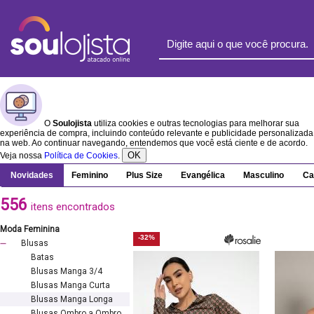
O
Soulojista
utiliza cookies e outras tecnologias para melhorar sua
experiência de compra, incluindo conteúdo relevante e publicidade personalizada
na web. Ao continuar navegando, entendemos que você está ciente e de acordo.
OK
Veja nossa
Política de Cookies
.
Novidades
Feminino
Plus Size
Evangélica
Masculino
Ca
556
itens encontrados
Moda Feminina
-32%
Blusas
Batas
Blusas Manga 3/4
Blusas Manga Curta
Blusas Manga Longa
Blusas Ombro a Ombro