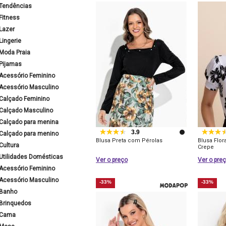
Tendências
Fitness
Lazer
Lingerie
Moda Praia
Pijamas
Acessório Feminino
Acessório Masculino
Calçado Feminino
Calçado Masculino
Calçado para menina
3.9
Calçado para menino
Blusa Preta com Pérolas
Blusa Flo
Cultura
Crepe
Utilidades Domésticas
Ver o preço
Ver o pre
Acessório Feminino
Acessório Masculino
-33%
-33%
Banho
Brinquedos
Cama