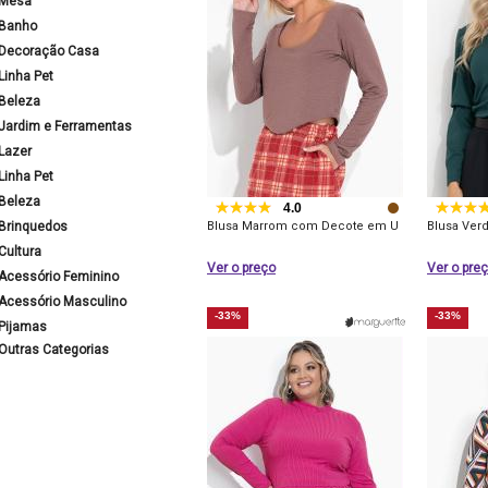
Mesa
Banho
Decoração Casa
Linha Pet
Beleza
Jardim e Ferramentas
Lazer
Linha Pet
Beleza
4.0
Brinquedos
Blusa Marrom com Decote em U
Blusa Ver
Cultura
Ver o preço
Ver o pre
Acessório Feminino
Acessório Masculino
-33%
-33%
Pijamas
Outras Categorias