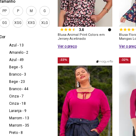
Tamanho
PP
P
M
G
GG
XGG
XXG
XLG
3.6
Blusa Animal Print Colors em
Blusa Flo
Cor
Jersey Acetinado
Mangas L
Azul - 13
Ver o preço
Ver o pre
Amarelo - 2
Azul - 49
-33%
-32%
Bege - 5
Branco - 3
Bege - 23
Branco - 44
Cinza - 7
Cinza - 18
Laranja - 9
Marrom - 13
Marrom - 35
Preto - 8