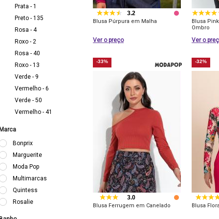
Prata - 1
3.2
Preto - 135
Blusa Púrpura em Malha
Blusa Pin
Ombro
Rosa - 4
Ver o preço
Ver o pre
Roxo - 2
Rosa - 40
-33%
-32%
Roxo - 13
Verde - 9
Vermelho - 6
Verde - 50
Vermelho - 41
Marca
Bonprix
Marguerite
Moda Pop
Multimarcas
Quintess
3.0
Rosalie
Blusa Ferrugem em Canelado
Blusa Flo