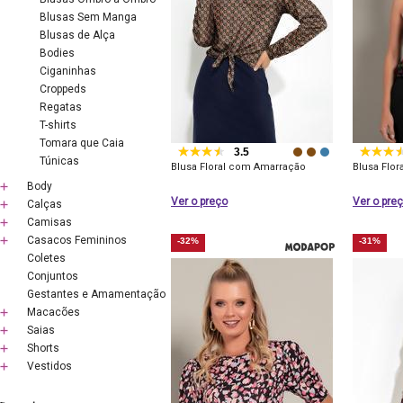
Blusas Sem Manga
Blusas de Alça
Bodies
Ciganinhas
Croppeds
Regatas
T-shirts
Tomara que Caia
3.5
Túnicas
Blusa Floral com Amarração
Blusa Flor
Body
Ver o preço
Ver o pre
Calças
Camisas
Casacos Femininos
-32%
-31%
Coletes
Conjuntos
Gestantes e Amamentação
Macacões
Saias
Shorts
Vestidos