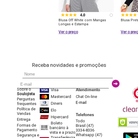
4.0
Blusa Off White com Mangas
Blusa Pre
Longas e Estampa
Ver o preço
Ver o pre
Receba novidades e promoções
Sobre o
Visa
Atendimento
Soulojista
Mastercard
Chat On-line
Perguntas
E-mail
Diners
frequentes
Política de
Elo
Vendas
Telefones
Hipercard
Entrega
Todo
Boleto
Formas de
Brasil (47)
bancário à
Pagamento
3334-8336
vista e a prazo
Whatsapp (47)
Segurança e
Transferência