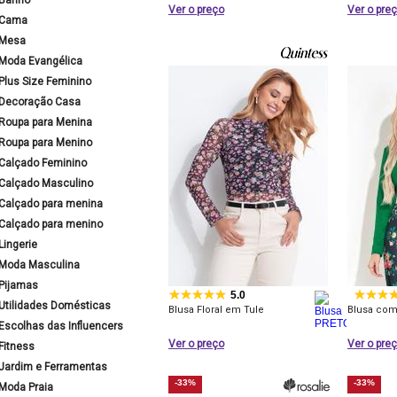
Banho
Ver o preço
Ver o pre
Cama
Mesa
Moda Evangélica
Plus Size Feminino
Decoração Casa
Roupa para Menina
Roupa para Menino
Calçado Feminino
Calçado Masculino
Calçado para menina
Calçado para menino
Lingerie
Moda Masculina
Pijamas
5.0
Utilidades Domésticas
Blusa Floral em Tule
Blusa com
Escolhas das Influencers
Ver o preço
Ver o pre
Fitness
Jardim e Ferramentas
-33%
-33%
Moda Praia