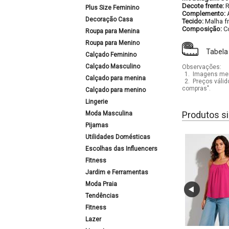
Decote frente:
R
Plus Size Feminino
Complemento:
Decoração Casa
Tecido:
Malha fr
Composição:
C
Roupa para Menina
Roupa para Menino
Tabela
Calçado Feminino
Calçado Masculino
Observações:
1.
Imagens mera
Calçado para menina
2.
Preços válid
compras".
Calçado para menino
Lingerie
Produtos si
Moda Masculina
Pijamas
Utilidades Domésticas
Escolhas das Influencers
Fitness
Jardim e Ferramentas
Moda Praia
Tendências
Fitness
Lazer