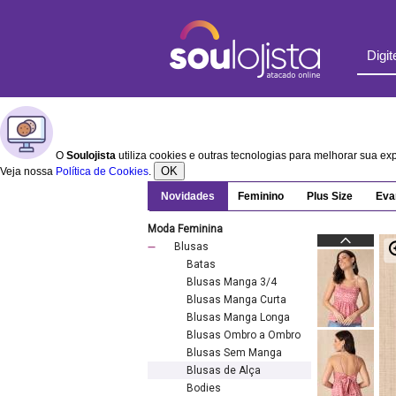
O
Soulojista
utiliza cookies e outras tecnologias para melhorar sua e
OK
Veja nossa
Política de Cookies
.
Novidades
Feminino
Plus Size
Eva
Moda Feminina
Blusas
Batas
Blusas Manga 3/4
Blusas Manga Curta
Blusas Manga Longa
Blusas Ombro a Ombro
Blusas Sem Manga
Blusas de Alça
Bodies