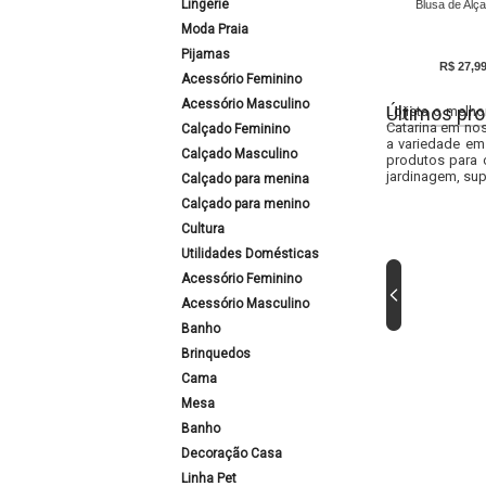
Lingerie
Blusa de Alça
Moda Praia
Pijamas
R$ 27,9
Acessório Feminino
Acessório Masculino
Últimos pro
Lojista o melho
Catarina em nos
Calçado Feminino
a variedade em
Calçado Masculino
produtos para 
jardinagem, sup
Calçado para menina
Calçado para menino
Cultura
Utilidades Domésticas
Acessório Feminino
Acessório Masculino
Banho
Brinquedos
Cama
Mesa
Banho
Decoração Casa
Linha Pet