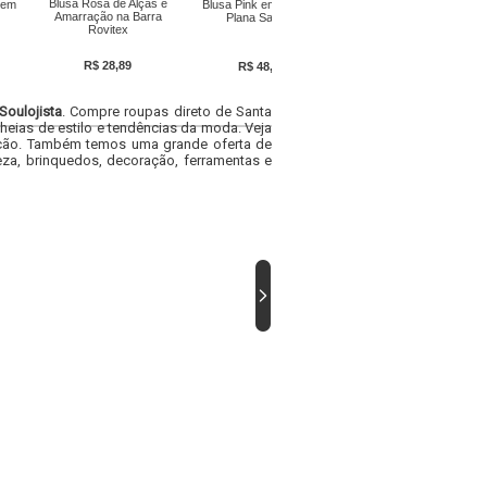
Blusa Rosa de Alças e
 em
Blusa Pink em Viscose
Amarração na Barra
Plana Sarjada
Rovitex
R$ 28,89
R$ 48,79
Soulojista
. Compre roupas direto de Santa
heias de estilo e tendências da moda. Veja
acacão. Também temos uma grande oferta de
za, brinquedos, decoração, ferramentas e