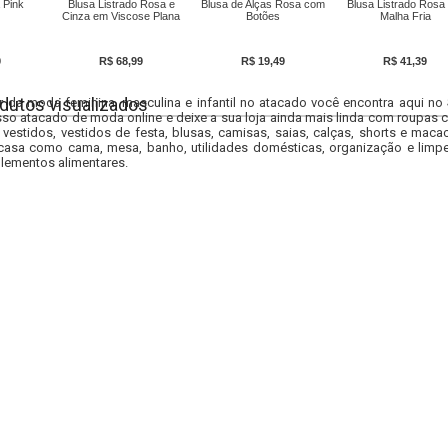
 Pink
Blusa Listrado Rosa e
Blusa de Alças Rosa com
Blusa Listrado Rosa
Cinza em Viscose Plana
Botões
Malha Fria
9
R$ 68,99
R$ 19,49
R$ 41,39
dutos visualizados
r da moda feminina, masculina e infantil no atacado você encontra aqui no
so atacado de moda online e deixe a sua loja ainda mais linda com roupas c
 vestidos, vestidos de festa, blusas, camisas, saias, calças, shorts e m
casa como cama, mesa, banho, utilidades domésticas, organização e limpe
lementos alimentares.