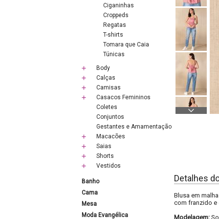
Ciganinhas
Croppeds
Regatas
T-shirts
Tomara que Caia
Túnicas
Body
Calças
Camisas
Casacos Femininos
Coletes
Conjuntos
Gestantes e Amamentação
Macacões
Saias
Shorts
Vestidos
Detalhes d
Banho
Cama
Blusa em malha 
com franzido e 
Mesa
Moda Evangélica
Modelagem:
So