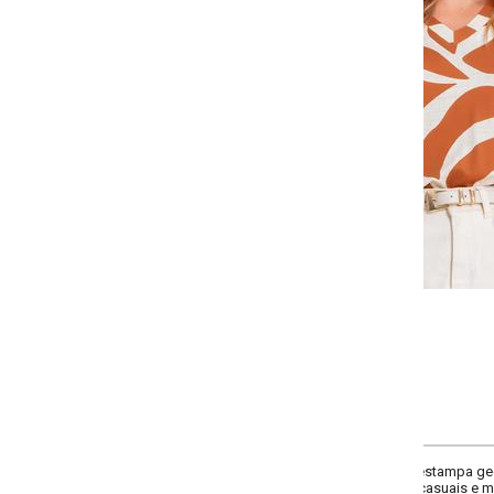
Selecione:
Selecione a quantidade para cada tamanho:
-
-
-
-
+
+
+
P
M
G
GG
COMPRAR
stampa geométrica marrom e off-white. Modelagem reta com decote em V e 
 casuais e modernas.