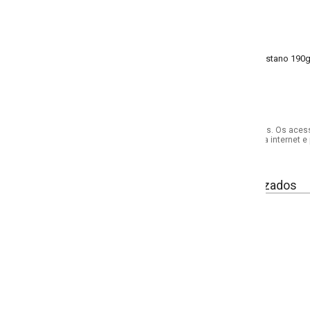
stano 190g 96% viscose, 4% elastano meia malha
s. Os acessórios utilizados na produção das fotos não acompanham o produto.
internet e por telefone. Em caso de divergência, o preço válido será sempre aq
izados