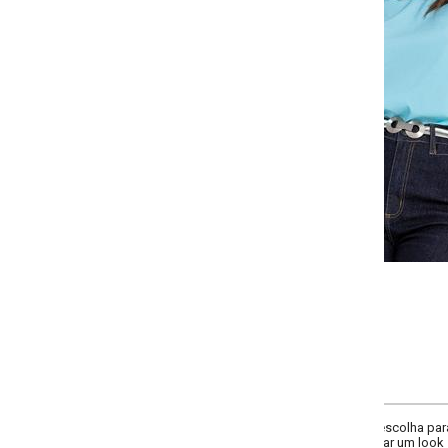
Selecione a quantidade para cada tamanho:
-
-
-
-
+
+
+
P
M
G
GG
COMPRAR
a escolha para quem busca elegância com um toque moderno. manga balonê, 
iar um look sofisticado!