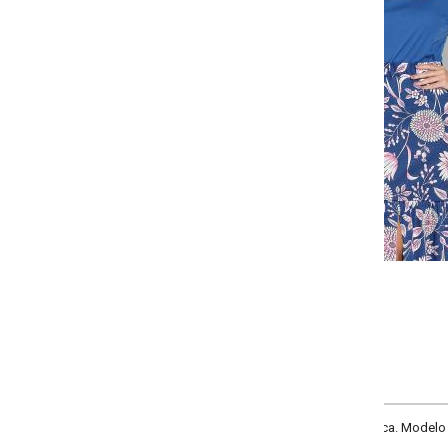
-
-
-
-
+
+
+
P
M
G
GG
COMPRAR
ca. Modelo com decote quadrado, mangas longas bufantes com punhos e reco