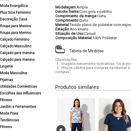
Moda Evangélica
Modelagem:
Ampla
Decote frente:
Com gola e peitilho
Plus Size Feminino
Comprimento da manga:
Curta
Decoração Casa
Comprimento:
Curto
Material:
Tecido plano de poliéster com aspec
Roupa para Menina
Estação:
Ano Inteiro
Roupa para Menino
Situação de Uso:
Casual
Composição Material:
100% Poliéster
Calçado Feminino
Calçado Masculino
Tabela de Medidas
Calçado para menina
Calçado para menino
Observações:
1.
Imagens meramente ilustrativas. Os acess
Lingerie
2.
Preços válidos para compras na internet e 
compras".
Moda Masculina
Pijamas
Produtos similares
Utilidades Domésticas
Escolhas das Influencers
Fitness
Jardim e Ferramentas
Moda Praia
Tendências
Fitness