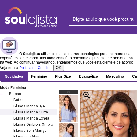
O
Soulojista
utiliza cookies e outras tecnologias para melhorar sua
experiência de compra, incluindo conteúdo relevante e publicidade personalizada
na web. Ao continuar navegando, entendemos que você está ciente e de acordo.
OK
Veja nossa
Política de Cookies
.
Novidades
Feminino
Plus Size
Evangélica
Masculino
Ca
Moda Feminina
Blusas
Batas
Blusas Manga 3/4
Blusas Manga Curta
Blusas Manga Longa
Blusas Ombro a Ombro
Blusas Sem Manga
Blusas de Alça