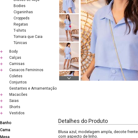
Bodies
Ciganinhas
Croppeds
Regatas
T-shirts
Tomara que Caia
Túnicas
Body
Calças
Camisas
Casacos Femininos
Coletes
Conjuntos
Gestantes e Amamentação
Macacões
Saias
Shorts
Vestidos
Detalhes do Produto
Banho
Cama
Blusa azul, modelagem ampla, decote frente 
com aspecto de linho.
Mesa