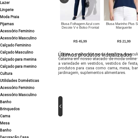
Lazer
Lingerie
Moda Praia
Pijamas
Blusa Folhagem Azul com
Blusa Marinho Plus S
Decote V e Bolso Frontal
Marguerite
Acessório Feminino
Acessório Masculino
R$ 45,99
R$ 21,99
Calçado Feminino
Calçado Masculino
Últimos produtos visualizados
Lojista o melhor da moda feminina, masculi
Catarina em nosso atacado de moda online e
Calçado para menina
a variedade em vestidos, vestidos de fest
Calçado para menino
produtos para casa como cama, mesa, banh
jardinagem, suplementos alimentares.
Cultura
Utilidades Domésticas
Acessório Feminino
Acessório Masculino
Banho
Brinquedos
Cama
Mesa
Banho
Decoração Casa