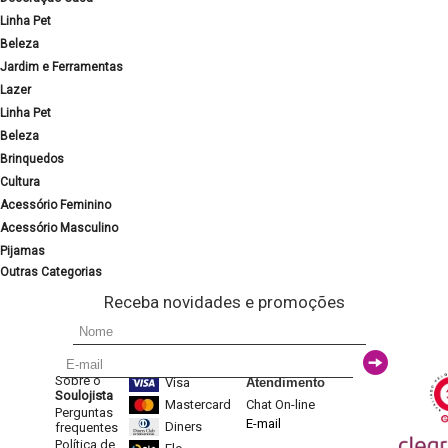
Linha Pet
Beleza
Jardim e Ferramentas
Lazer
Linha Pet
Beleza
Brinquedos
Cultura
Acessório Feminino
Acessório Masculino
Pijamas
Outras Categorias
Receba novidades e promoções
Sobre o
Visa
Atendimento
Soulojista
Mastercard
Chat On-line
Perguntas
E-mail
Diners
frequentes
Política de