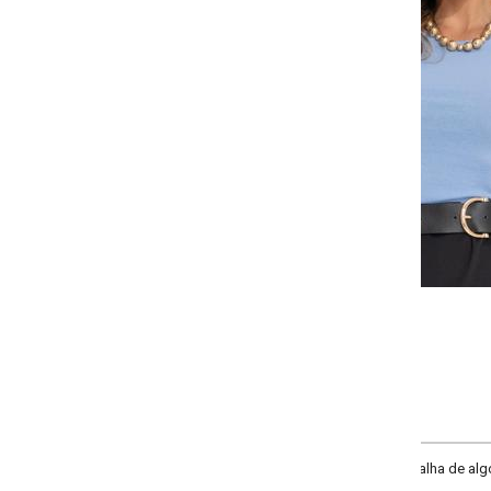
-
+
P
M
G
GG
COMPRAR
lha de algodão canelada com elastano. Modelo com decote redondo, mangas