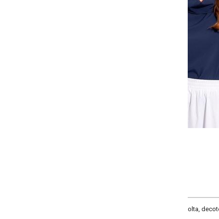
-
-
-
-
+
+
+
P
M
G
GG
COMPRAR
lta, decote frente com gola degagê, comprimento tradicional, material crepe