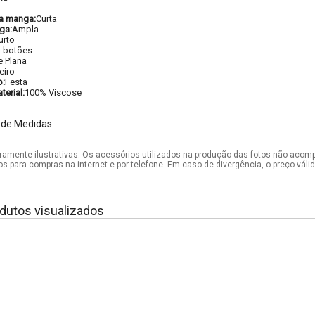
a manga:
Curta
ga:
Ampla
urto
 botões
e Plana
eiro
o:
Festa
erial:
100% Viscose
 de Medidas
mente ilustrativas. Os acessórios utilizados na produção das fotos não acom
os para compras na internet e por telefone. Em caso de divergência, o preço vál
dutos visualizados