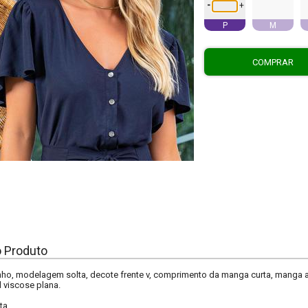
-
+
P
M
COMPRAR
o Produto
inho, modelagem solta, decote frente v, comprimento da manga curta, manga
l viscose plana.
ta