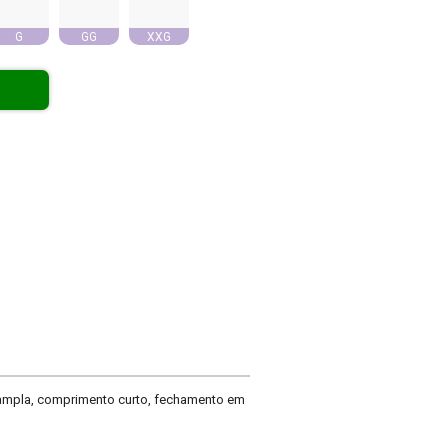
G
GG
XXG
 ampla, comprimento curto, fechamento em