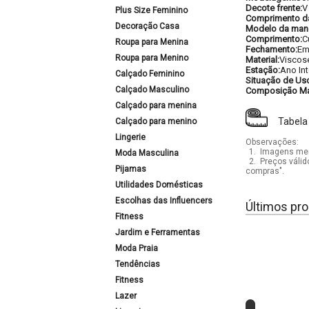
Decote frente:
V
Plus Size Feminino
Comprimento d
Decoração Casa
Modelo da man
Comprimento:
C
Roupa para Menina
Fechamento:
Em
Roupa para Menino
Material:
Viscos
Estação:
Ano Int
Calçado Feminino
Situação de Us
Calçado Masculino
Composição Mat
Calçado para menina
Tabela
Calçado para menino
Lingerie
Observações:
1.
Imagens mera
Moda Masculina
2.
Preços válid
Pijamas
compras".
Utilidades Domésticas
Escolhas das Influencers
Últimos pro
Fitness
Jardim e Ferramentas
Moda Praia
Tendências
Fitness
Lazer