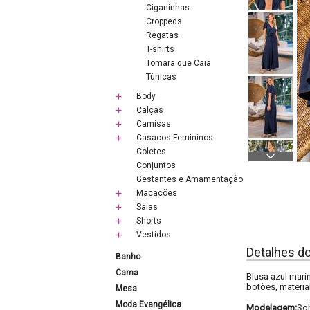
Ciganinhas
Croppeds
Regatas
T-shirts
Tomara que Caia
Túnicas
Body
Calças
Camisas
Casacos Femininos
Coletes
Conjuntos
Gestantes e Amamentação
Macacões
Saias
Shorts
Vestidos
Detalhes d
Banho
Cama
Blusa azul mar
botões, materia
Mesa
Moda Evangélica
Modelagem:
Sol