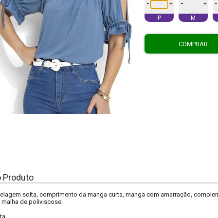
-
-
-
+
+
P
M
COMPRAR
o Produto
delagem solta, comprimento da manga curta, manga com amarração, complem
l malha de poliviscose.
ta