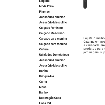
Lingerie
Moda Praia
Pijamas
Acessório Feminino
Acessório Masculino
Calçado Feminino
Calçado Masculino
Lojista o melho
Calçado para menina
Catarina em nos
Calçado para menino
a variedade em
produtos para 
Cultura
jardinagem, sup
Utilidades Domésticas
Acessório Feminino
Acessório Masculino
Banho
Brinquedos
Cama
Mesa
Banho
Decoração Casa
Linha Pet