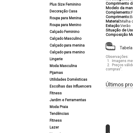
Comprimento d
Plus Size Feminino
Modelo da man
Decoração Casa
Complemento:
F
Comprimento:
B
Roupa para Menina
Material:
Malha d
Roupa para Menino
Estação:
Verão
Situação de Us
Calçado Feminino
Composição Mat
Calçado Masculino
Calçado para menina
Tabela
Calçado para menino
Observações:
Lingerie
1.
Imagens mera
2.
Preços válid
Moda Masculina
compras".
Pijamas
Utilidades Domésticas
Últimos pro
Escolhas das Influencers
Fitness
Jardim e Ferramentas
Moda Praia
Tendências
Fitness
Lazer