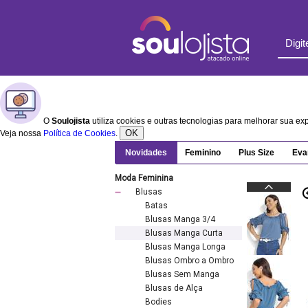
O
Soulojista
utiliza cookies e outras tecnologias para melhorar sua e
OK
Veja nossa
Política de Cookies
.
Novidades
Feminino
Plus Size
Eva
Moda Feminina
Blusas
Batas
Blusas Manga 3/4
Blusas Manga Curta
Blusas Manga Longa
Blusas Ombro a Ombro
Blusas Sem Manga
Blusas de Alça
Bodies