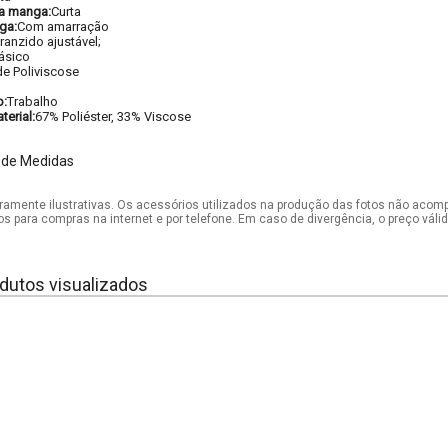
a manga:
Curta
ga:
Com amarração
ranzido ajustável;
ásico
e Poliviscose
o:
Trabalho
erial:
67% Poliéster, 33% Viscose
 de Medidas
mente ilustrativas. Os acessórios utilizados na produção das fotos não acom
os para compras na internet e por telefone. Em caso de divergência, o preço vál
dutos visualizados