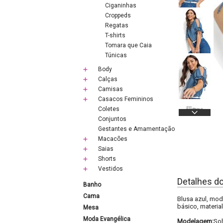
Ciganinhas
Croppeds
Regatas
T-shirts
Tomara que Caia
Túnicas
Body
Calças
Camisas
Casacos Femininos
Coletes
Conjuntos
Gestantes e Amamentação
Macacões
Saias
Shorts
Vestidos
Detalhes d
Banho
Cama
Blusa azul, mo
básico, materia
Mesa
Moda Evangélica
Modelagem:
Sol