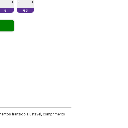
-
+
+
G
GG
entos franzido ajustável, comprimento