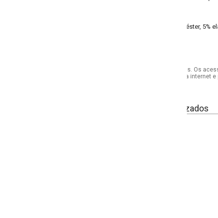
éster, 5% elastano meia malha
s. Os acessórios utilizados na produção das fotos não acompanham o produto.
internet e por telefone. Em caso de divergência, o preço válido será sempre aq
izados