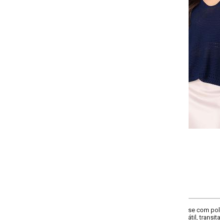
Selecione a quantidade para cada tamanho:
-
-
-
-
+
+
+
P
M
G
GG
COMPRAR
ose com poliamida, com trama vazada e decote V que valoriza o colo. A mod
sátil, transita do trabalho ao casual com facilidade, adicionando charme e esti