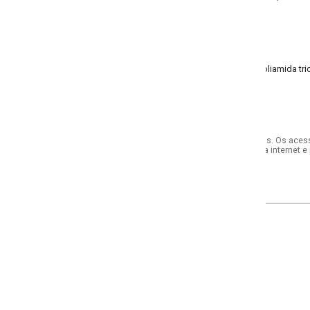
liamida tricô
s. Os acessórios utilizados na produção das fotos não acompanham o produto.
internet e por telefone. Em caso de divergência, o preço válido será sempre aq