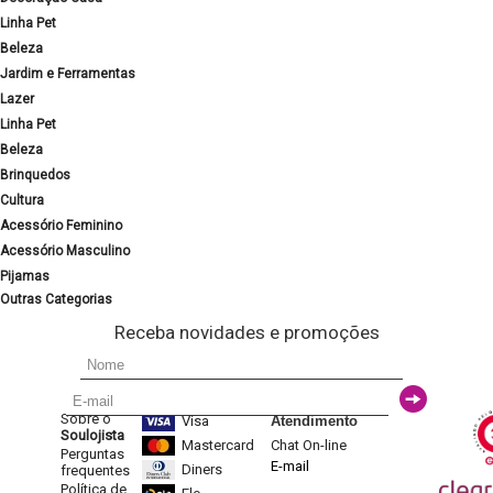
Linha Pet
Beleza
Jardim e Ferramentas
Lazer
Linha Pet
Beleza
Brinquedos
Cultura
Acessório Feminino
Acessório Masculino
Pijamas
Outras Categorias
Receba novidades e promoções
Sobre o
Visa
Atendimento
Soulojista
Mastercard
Chat On-line
Perguntas
E-mail
Diners
frequentes
Política de