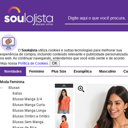
O
Soulojista
utiliza cookies e outras tecnologias para melhorar sua
experiência de compra, incluindo conteúdo relevante e publicidade personalizada
na web. Ao continuar navegando, entendemos que você está ciente e de acordo.
OK
Veja nossa
Política de Cookies
.
Novidades
Feminino
Plus Size
Evangélica
Masculino
Ca
Moda Feminina
Blusas
Batas
Blusas Manga 3/4
Blusas Manga Curta
Blusas Manga Longa
Blusas Ombro a Ombro
Blusas Sem Manga
Blusas de Alça