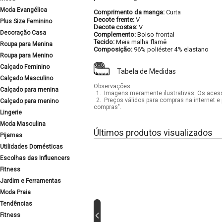
Moda Evangélica
Comprimento da manga:
Curta
Decote frente:
V
Plus Size Feminino
Decote costas:
V
Decoração Casa
Complemento:
Bolso frontal
Tecido:
Meia malha flamê
Roupa para Menina
Composição:
96% poliéster 4% elastano
Roupa para Menino
Calçado Feminino
Tabela de Medidas
Calçado Masculino
Observações:
Calçado para menina
1.
Imagens meramente ilustrativas. Os acess
2.
Preços válidos para compras na internet e 
Calçado para menino
compras".
Lingerie
Moda Masculina
Últimos produtos visualizados
Pijamas
Utilidades Domésticas
Escolhas das Influencers
Fitness
Jardim e Ferramentas
Moda Praia
Tendências
Fitness