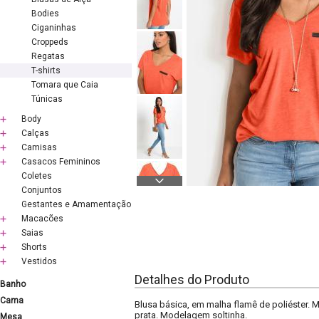
Bodies
Ciganinhas
Croppeds
Regatas
T-shirts
Tomara que Caia
Túnicas
Body
Calças
Camisas
Casacos Femininos
Coletes
Conjuntos
Gestantes e Amamentação
Macacões
Saias
Shorts
Vestidos
Detalhes do Produto
Banho
Cama
Blusa básica, em malha flamê de poliéster. 
prata. Modelagem soltinha.
Mesa