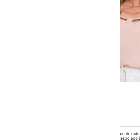
-
-
+
+
P
M
G
GG
COMPRAR
decote redondo contornado por cadarço em algodão cru, que valoriza o colo
spojado à peça. Ideal para compor produções casuais com elegância e con