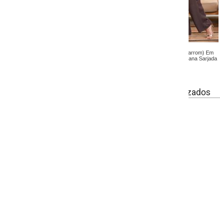
marrom) Em
lana Sarjada
izados