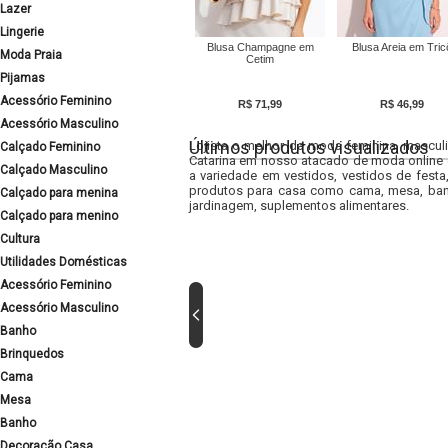
Lazer
Lingerie
Blusa Champagne em
Blusa Areia em Tric
Moda Praia
Cetim
Pijamas
Acessório Feminino
R$ 71,99
R$ 46,99
Acessório Masculino
Últimos produtos visualizados
Lojista o melhor da moda feminina, masculi
Calçado Feminino
Catarina em nosso atacado de moda online e
Calçado Masculino
a variedade em vestidos, vestidos de fest
produtos para casa como cama, mesa, banh
Calçado para menina
jardinagem, suplementos alimentares.
Calçado para menino
Cultura
Utilidades Domésticas
Acessório Feminino
Acessório Masculino
Banho
Brinquedos
Cama
Mesa
Banho
Decoração Casa