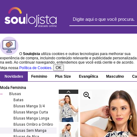
O
Soulojista
utiliza cookies e outras tecnologias para melhorar sua
experiência de compra, incluindo conteúdo relevante e publicidade personalizada
na web. Ao continuar navegando, entendemos que você está ciente e de acordo.
OK
Veja nossa
Política de Cookies
.
Novidades
Feminino
Plus Size
Evangélica
Masculino
Ca
Moda Feminina
Blusas
Batas
Blusas Manga 3/4
Blusas Manga Curta
Blusas Manga Longa
Blusas Ombro a Ombro
Blusas Sem Manga
Blusas de Alça