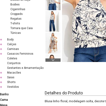
Bodies
Ciganinhas
Croppeds
Regatas
T-shirts
Tomara que Caia
Túnicas
Body
Calças
Camisas
Casacos Femininos
Coletes
Conjuntos
Gestantes e Amamentação
Macacões
Saias
Shorts
Vestidos
Detalhes do Produto
Banho
Cama
Blusa linho floral, modelagem solta, decote 
Mesa