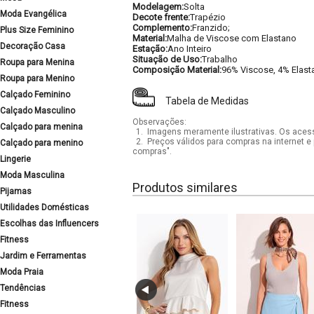
Modelagem:
Solta
Moda Evangélica
Decote frente:
Trapézio
Complemento:
Franzido;
Plus Size Feminino
Material:
Malha de Viscose com Elastano
Decoração Casa
Estação:
Ano Inteiro
Situação de Uso:
Trabalho
Roupa para Menina
Composição Material:
96% Viscose, 4% Elast
Roupa para Menino
Calçado Feminino
Tabela de Medidas
Calçado Masculino
Observações:
Calçado para menina
1.
Imagens meramente ilustrativas. Os acess
2.
Preços válidos para compras na internet e 
Calçado para menino
compras".
Lingerie
Moda Masculina
Produtos similares
Pijamas
Utilidades Domésticas
Escolhas das Influencers
Fitness
Jardim e Ferramentas
Moda Praia
Tendências
Fitness