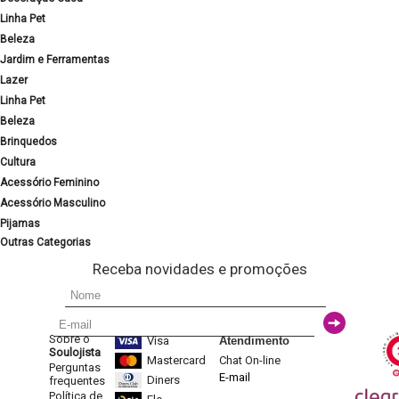
Linha Pet
Beleza
Jardim e Ferramentas
Lazer
Linha Pet
Beleza
Brinquedos
Cultura
Acessório Feminino
Acessório Masculino
Pijamas
Outras Categorias
Receba novidades e promoções
Sobre o
Visa
Atendimento
Soulojista
Mastercard
Chat On-line
Perguntas
E-mail
Diners
frequentes
Política de