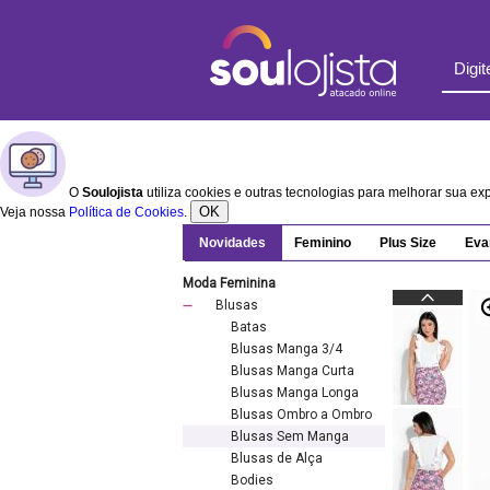
O
Soulojista
utiliza cookies e outras tecnologias para melhorar sua e
OK
Veja nossa
Política de Cookies
.
Novidades
Feminino
Plus Size
Eva
Moda Feminina
Blusas
Batas
Blusas Manga 3/4
Blusas Manga Curta
Blusas Manga Longa
Blusas Ombro a Ombro
Blusas Sem Manga
Blusas de Alça
Bodies