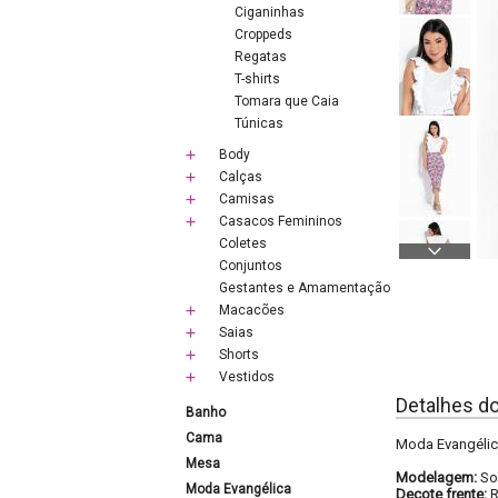
Ciganinhas
Croppeds
Regatas
T-shirts
Tomara que Caia
Túnicas
Body
Calças
Camisas
Casacos Femininos
Coletes
Conjuntos
Gestantes e Amamentação
Macacões
Saias
Shorts
Vestidos
Detalhes d
Banho
Cama
Moda Evangélic
Mesa
Modelagem:
So
Moda Evangélica
Decote frente: