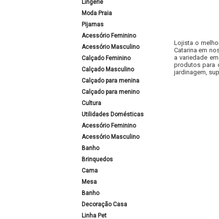
Lingerie
Moda Praia
Pijamas
Acessório Feminino
Lojista o melho
Acessório Masculino
Catarina em nos
a variedade em
Calçado Feminino
produtos para 
Calçado Masculino
jardinagem, sup
Calçado para menina
Calçado para menino
Cultura
Utilidades Domésticas
Acessório Feminino
Acessório Masculino
Banho
Brinquedos
Cama
Mesa
Banho
Decoração Casa
Linha Pet