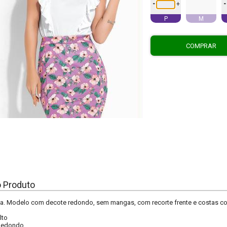
-
-
+
P
M
COMPRAR
o Produto
a. Modelo com decote redondo, sem mangas, com recorte frente e costas 
lto
Redondo