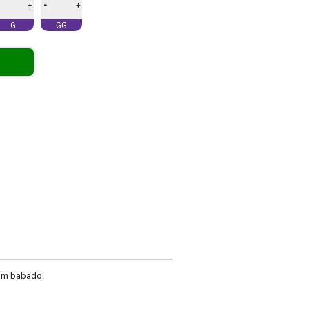
-
+
+
G
GG
com babado.