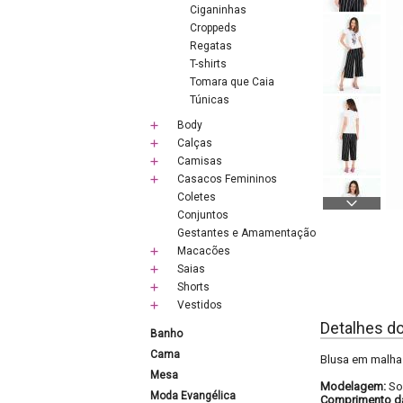
Ciganinhas
Croppeds
Regatas
T-shirts
Tomara que Caia
Túnicas
Body
Calças
Camisas
Casacos Femininos
Coletes
Conjuntos
Gestantes e Amamentação
Macacões
Saias
Shorts
Vestidos
Detalhes d
Banho
Cama
Blusa em malha
Mesa
Modelagem:
So
Moda Evangélica
Comprimento d