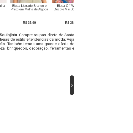
alha
Blusa Listrado Branco e
Blusa Off White com
Blusa Off White em Crepe
Preto em Malha de Algodã
Decote V e Bolso Frontal
Plano
R$ 33,99
R$ 38,99
R$ 52,69
Soulojista
. Compre roupas direto de Santa
heias de estilo e tendências da moda. Veja
acacão. Também temos uma grande oferta de
za, brinquedos, decoração, ferramentas e