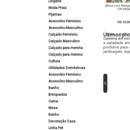
Lingerie
Blusa com Manga
Moda Praia
Off Whit
Pijamas
Acessório Feminino
R$ 33,9
Acessório Masculino
Últimos pro
Lojista o melho
Calçado Feminino
Catarina em nos
Calçado Masculino
a variedade em
produtos para 
Calçado para menina
jardinagem, sup
Calçado para menino
Cultura
Utilidades Domésticas
Acessório Feminino
Acessório Masculino
Banho
Brinquedos
Cama
Mesa
Banho
Decoração Casa
Linha Pet