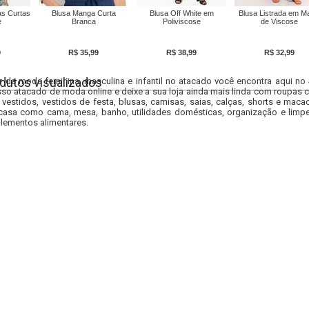
s Curtas
Blusa Manga Curta
Blusa Off White em
Blusa Listrada em M
e
Branca
Poliviscose
de Viscose
9
R$ 35,99
R$ 38,99
R$ 32,99
dutos visualizados
r da moda feminina, masculina e infantil no atacado você encontra aqui no
so atacado de moda online e deixe a sua loja ainda mais linda com roupas c
 vestidos, vestidos de festa, blusas, camisas, saias, calças, shorts e m
casa como cama, mesa, banho, utilidades domésticas, organização e limpe
lementos alimentares.