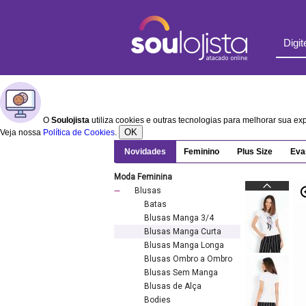
O
Soulojista
utiliza cookies e outras tecnologias para melhorar sua e
OK
Veja nossa
Política de Cookies
.
Novidades
Feminino
Plus Size
Eva
Moda Feminina
Blusas
Batas
Blusas Manga 3/4
Blusas Manga Curta
Blusas Manga Longa
Blusas Ombro a Ombro
Blusas Sem Manga
Blusas de Alça
Bodies