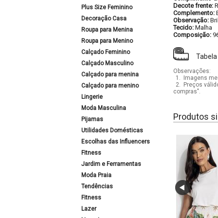
Decote frente:
Plus Size Feminino
Complemento:
Decoração Casa
Observação:
Br
Tecido:
Malha
Roupa para Menina
Composição:
9
Roupa para Menino
Calçado Feminino
Tabela
Calçado Masculino
Observações:
Calçado para menina
1.
Imagens mera
2.
Preços válid
Calçado para menino
compras".
Lingerie
Moda Masculina
Produtos si
Pijamas
Utilidades Domésticas
Escolhas das Influencers
Fitness
Jardim e Ferramentas
Moda Praia
Tendências
Fitness
Lazer