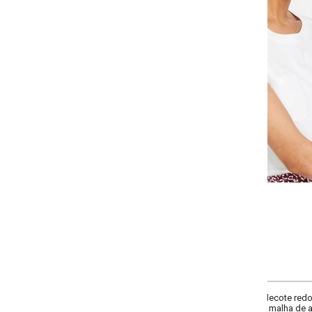
-
+
P
M
G
GG
COMPRAR
ecote redondo, manga curta, possui bolso, recorte com tela nos ombros e fen
l malha de algodão.