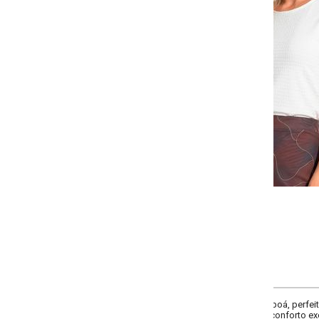
Selecione a quantidade para cada tamanho:
-
-
-
-
+
+
+
P
M
G
GG
COMPRAR
 poá, perfeita para adicionar um toque de charme ao seu guarda-roupa. Com
 conforto excepcional. A manga curta dupla com franzido e o aviamento em co