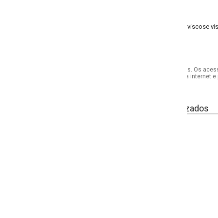
viscose viscose plana
s. Os acessórios utilizados na produção das fotos não acompanham o produto.
internet e por telefone. Em caso de divergência, o preço válido será sempre aq
izados