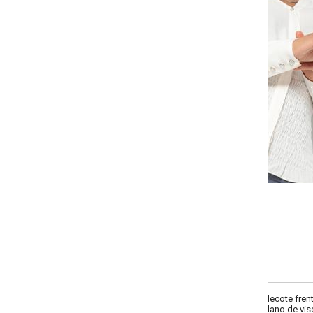
-
-
-
-
+
+
+
P
M
G
GG
COMPRAR
ecote frente com gola padre, possui detalhe em lastex na barra, manga lon
 plano de viscose com aspecto de linho.