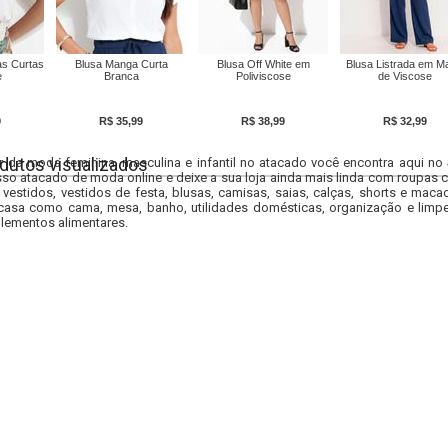
s Curtas
Blusa Manga Curta
Blusa Off White em
Blusa Listrada em M
e
Branca
Poliviscose
de Viscose
9
R$ 35,99
R$ 38,99
R$ 32,99
dutos visualizados
r da moda feminina, masculina e infantil no atacado você encontra aqui no
so atacado de moda online e deixe a sua loja ainda mais linda com roupas c
 vestidos, vestidos de festa, blusas, camisas, saias, calças, shorts e m
casa como cama, mesa, banho, utilidades domésticas, organização e limpe
lementos alimentares.