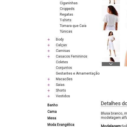
Ciganinhas
Croppeds
Regatas
T-shirts
Tomara que Caia
Túnicas
Body
Calças
Camisas
Casacos Femininos
Coletes
Conjuntos
Gestantes e Amamentação
Macacões
Saias
Shorts
Vestidos
Detalhes d
Banho
Cama
Blusa branco, m
modelagem alfai
Mesa
Moda Evangélica
Modelagem:
Sol