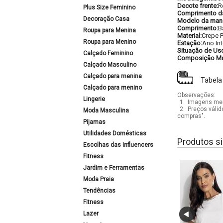
Decote frente:
R
Plus Size Feminino
Comprimento d
Decoração Casa
Modelo da man
Comprimento:
B
Roupa para Menina
Material:
Crepe 
Roupa para Menino
Estação:
Ano Int
Situação de Us
Calçado Feminino
Composição Mat
Calçado Masculino
Calçado para menina
Tabela
Calçado para menino
Observações:
Lingerie
1.
Imagens mera
2.
Preços válid
Moda Masculina
compras".
Pijamas
Utilidades Domésticas
Produtos si
Escolhas das Influencers
Fitness
Jardim e Ferramentas
Moda Praia
Tendências
Fitness
Lazer