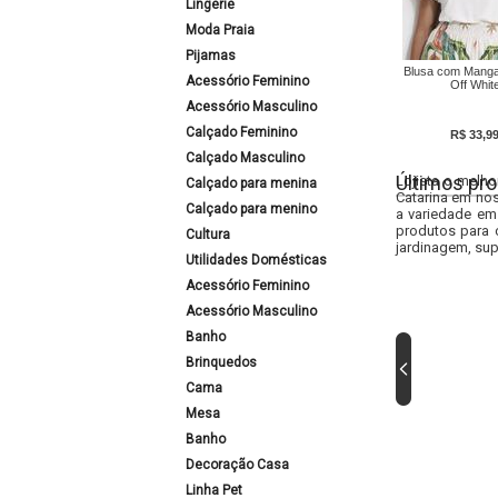
Lingerie
Moda Praia
Pijamas
Blusa com Manga
Acessório Feminino
Off Whit
Acessório Masculino
Calçado Feminino
R$ 33,9
Calçado Masculino
Últimos pro
Lojista o melho
Calçado para menina
Catarina em nos
Calçado para menino
a variedade em
produtos para 
Cultura
jardinagem, sup
Utilidades Domésticas
Acessório Feminino
Acessório Masculino
Banho
Brinquedos
Cama
Mesa
Banho
Decoração Casa
Linha Pet