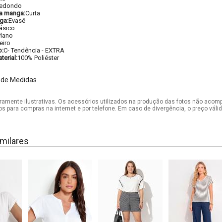
edondo
a manga:
Curta
ga:
Evasê
ásico
Plano
eiro
o:
C- Tendência - EXTRA
erial:
100% Poliéster
 de Medidas
mente ilustrativas. Os acessórios utilizados na produção das fotos não acom
os para compras na internet e por telefone. Em caso de divergência, o preço vál
milares