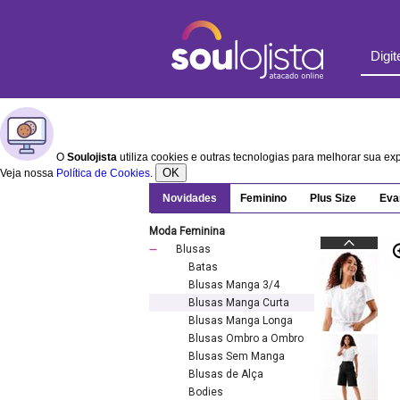
O
Soulojista
utiliza cookies e outras tecnologias para melhorar sua e
OK
Veja nossa
Política de Cookies
.
Novidades
Feminino
Plus Size
Eva
Moda Feminina
Blusas
Batas
Blusas Manga 3/4
Blusas Manga Curta
Blusas Manga Longa
Blusas Ombro a Ombro
Blusas Sem Manga
Blusas de Alça
Bodies