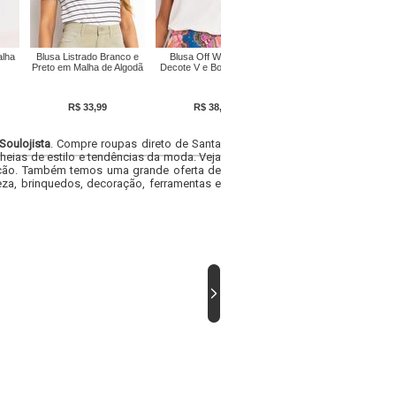
alha
Blusa Listrado Branco e
Blusa Off White com
Blusa Off White em Crepe
Preto em Malha de Algodã
Decote V e Bolso Frontal
Plano
R$ 33,99
R$ 38,99
R$ 52,69
Soulojista
. Compre roupas direto de Santa
heias de estilo e tendências da moda. Veja
acacão. Também temos uma grande oferta de
za, brinquedos, decoração, ferramentas e