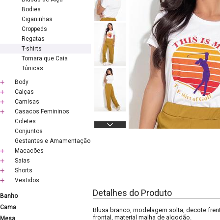
Bodies
Ciganinhas
Croppeds
Regatas
T-shirts
Tomara que Caia
Túnicas
Body
Calças
Camisas
Casacos Femininos
Coletes
Conjuntos
Gestantes e Amamentação
Macacões
Saias
Shorts
Vestidos
Detalhes do Produto
Banho
Cama
Blusa branco, modelagem solta, decote fre
frontal, material malha de algodão.
Mesa