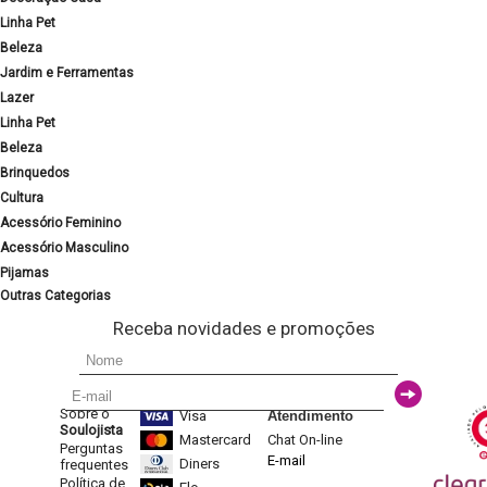
Linha Pet
Beleza
Jardim e Ferramentas
Lazer
Linha Pet
Beleza
Brinquedos
Cultura
Acessório Feminino
Acessório Masculino
Pijamas
Outras Categorias
Receba novidades e promoções
Sobre o
Visa
Atendimento
Soulojista
Mastercard
Chat On-line
Perguntas
E-mail
Diners
frequentes
Política de