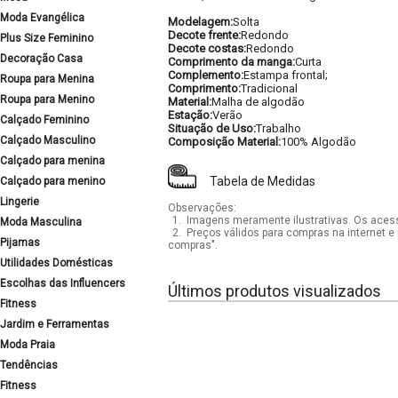
Moda Evangélica
Modelagem:
Solta
Decote frente:
Redondo
Plus Size Feminino
Decote costas:
Redondo
Decoração Casa
Comprimento da manga:
Curta
Complemento:
Estampa frontal;
Roupa para Menina
Comprimento:
Tradicional
Roupa para Menino
Material:
Malha de algodão
Estação:
Verão
Calçado Feminino
Situação de Uso:
Trabalho
Calçado Masculino
Composição Material:
100% Algodão
Calçado para menina
Tabela de Medidas
Calçado para menino
Lingerie
Observações:
1.
Imagens meramente ilustrativas. Os acess
Moda Masculina
2.
Preços válidos para compras na internet e 
Pijamas
compras".
Utilidades Domésticas
Escolhas das Influencers
Últimos produtos visualizados
Fitness
Jardim e Ferramentas
Moda Praia
Tendências
Fitness