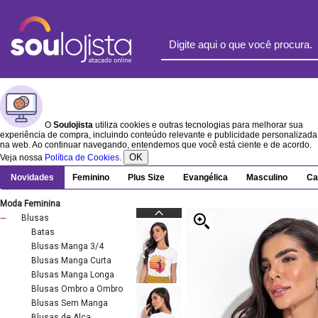
O
Soulojista
utiliza cookies e outras tecnologias para melhorar sua
experiência de compra, incluindo conteúdo relevante e publicidade personalizada
na web. Ao continuar navegando, entendemos que você está ciente e de acordo.
OK
Veja nossa
Política de Cookies
.
Novidades
Feminino
Plus Size
Evangélica
Masculino
Ca
Moda Feminina
Blusas
Batas
Blusas Manga 3/4
Blusas Manga Curta
Blusas Manga Longa
Blusas Ombro a Ombro
Blusas Sem Manga
Blusas de Alça