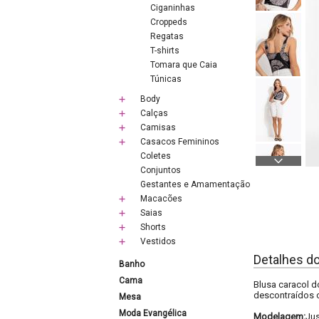
Ciganinhas
Croppeds
Regatas
T-shirts
Tomara que Caia
Túnicas
Body
Calças
Camisas
Casacos Femininos
Coletes
Conjuntos
Gestantes e Amamentação
Macacões
Saias
Shorts
Vestidos
Detalhes d
Banho
Cama
Blusa caracol d
descontraídos 
Mesa
Moda Evangélica
Modelagem:
Ju