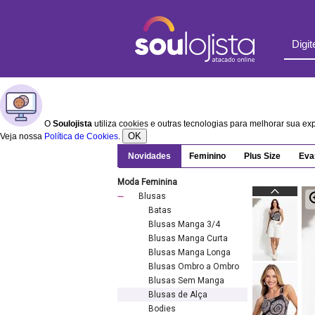
O
Soulojista
utiliza cookies e outras tecnologias para melhorar sua e
OK
Veja nossa
Política de Cookies
.
Novidades
Feminino
Plus Size
Eva
Moda Feminina
Blusas
Batas
Blusas Manga 3/4
Blusas Manga Curta
Blusas Manga Longa
Blusas Ombro a Ombro
Blusas Sem Manga
Blusas de Alça
Bodies