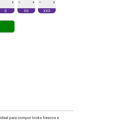
-
-
+
+
+
G
GG
XXG
é ideal para compor looks frescos e