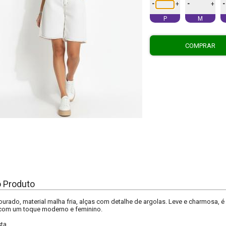
-
-
-
+
+
P
M
COMPRAR
o Produto
ourado, material malha fria, alças com detalhe de argolas. Leve e charmosa, 
com um toque moderno e feminino.
sta