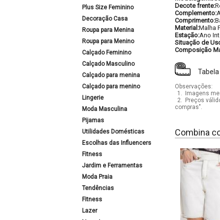
Decote frente:
R
Plus Size Feminino
Complemento:
A
Decoração Casa
Comprimento:
B
Material:
Malha F
Roupa para Menina
Estação:
Ano Int
Roupa para Menino
Situação de Us
Composição Mat
Calçado Feminino
Calçado Masculino
Tabela
Calçado para menina
Calçado para menino
Observações:
1.
Imagens mera
Lingerie
2.
Preços válid
compras".
Moda Masculina
Pijamas
Combina c
Utilidades Domésticas
Escolhas das Influencers
Fitness
Jardim e Ferramentas
Moda Praia
Tendências
Fitness
Lazer