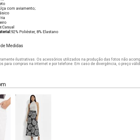
eto
lça com aviamento;
ásico
ria
eiro
o:
Casual
erial:
92% Poliéster, 8% Elastano
 de Medidas
mente ilustrativas. Os acessórios utilizados na produção das fotos não acom
os para compras na internet e por telefone. Em caso de divergência, o preço vál
om