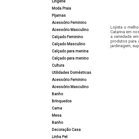
Lingerie
Moda Praia
Pijamas
Acessório Feminino
Lojista o melho
Acessório Masculino
Catarina em nos
a variedade em
Calçado Feminino
produtos para 
Calçado Masculino
jardinagem, sup
Calçado para menina
Calçado para menino
Cultura
Utilidades Domésticas
Acessório Feminino
Acessório Masculino
Banho
Brinquedos
Cama
Mesa
Banho
Decoração Casa
Linha Pet