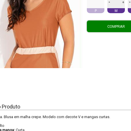
-
-
+
P
M
COMPRAR
o Produto
a. Blusa em malha crepe. Modelo com decote V e mangas curtas.
lto
a manga:
Curta