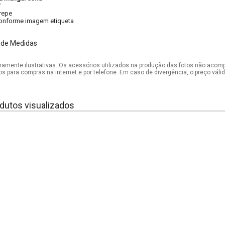
V
repe
onforme imagem etiqueta
 de Medidas
mente ilustrativas. Os acessórios utilizados na produção das fotos não acom
os para compras na internet e por telefone. Em caso de divergência, o preço vál
dutos visualizados