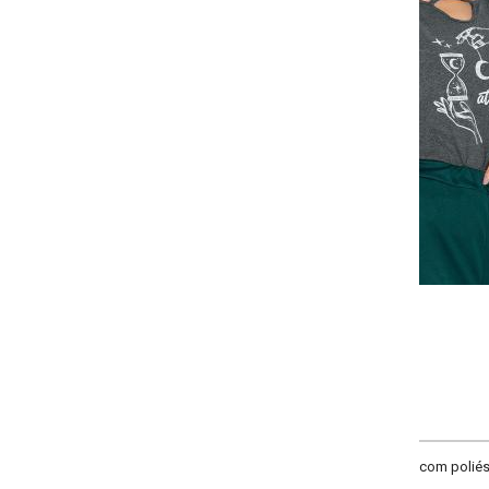
Selecione a quantidade para cada tamanho:
-
-
-
-
+
+
+
P
M
G
GG
COMPRAR
com poliéster. Modelo com decote strappy, mangas curtas e estampa localiz