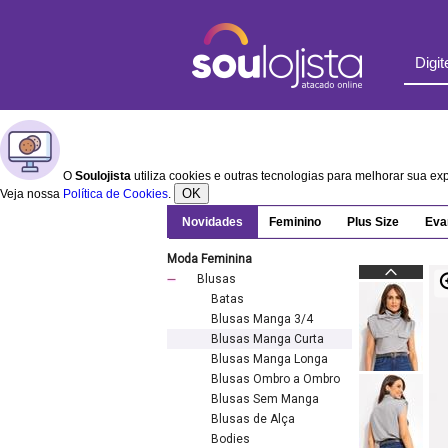
O
Soulojista
utiliza cookies e outras tecnologias para melhorar sua e
OK
Veja nossa
Política de Cookies
.
Novidades
Feminino
Plus Size
Eva
Moda Feminina
Blusas
Batas
Blusas Manga 3/4
Blusas Manga Curta
Blusas Manga Longa
Blusas Ombro a Ombro
Blusas Sem Manga
Blusas de Alça
Bodies