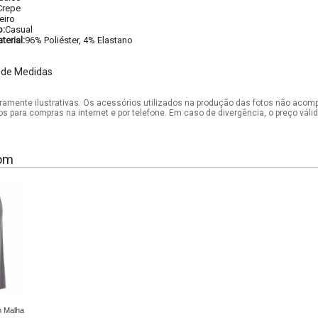
Crepe
eiro
o:
Casual
erial:
96% Poliéster, 4% Elastano
 de Medidas
mente ilustrativas. Os acessórios utilizados na produção das fotos não acom
os para compras na internet e por telefone. Em caso de divergência, o preço vál
om
m Malha