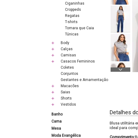
Ciganinhas
Croppeds
Regatas
T-shirts
Tomara que Caia
Túnicas
Body
Calças
Camisas
Casacos Femininos
Coletes
Conjuntos
Gestantes e Amamentação
Macacões
Saias
Shorts
Vestidos
Detalhes d
Banho
Cama
Blusa utilitári
ideal para comp
Mesa
Moda Evangélica
Comprimento:
B