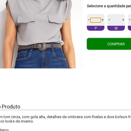
Selecione a quantidade pa
-
-
-
+
+
P
M
COMPRAR
o Produto
a em tom cinza, com gola alta, detalhes de ombreira com fivelas e dois bolsos 
or looks de inverno.
ásico