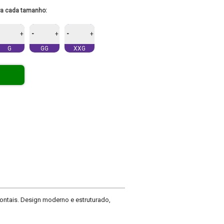
ra cada tamanho:
-
-
+
+
+
G
GG
XXG
frontais. Design moderno e estruturado,