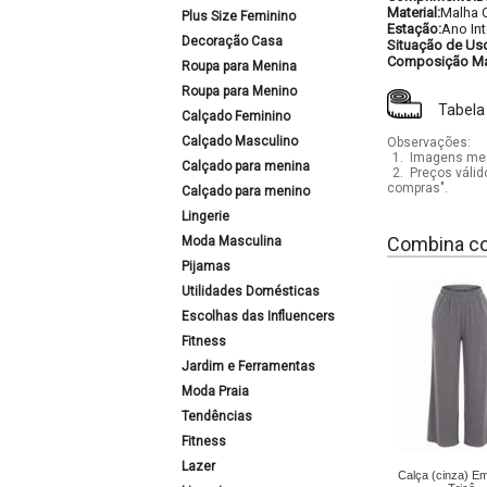
Material:
Malha 
Plus Size Feminino
Estação:
Ano Int
Decoração Casa
Situação de Us
Composição Mat
Roupa para Menina
Roupa para Menino
Tabela
Calçado Feminino
Calçado Masculino
Observações:
1.
Imagens mera
Calçado para menina
2.
Preços válid
compras".
Calçado para menino
Lingerie
Combina c
Moda Masculina
Pijamas
Utilidades Domésticas
Escolhas das Influencers
Fitness
Jardim e Ferramentas
Moda Praia
Tendências
Fitness
Lazer
Calça (cinza) E