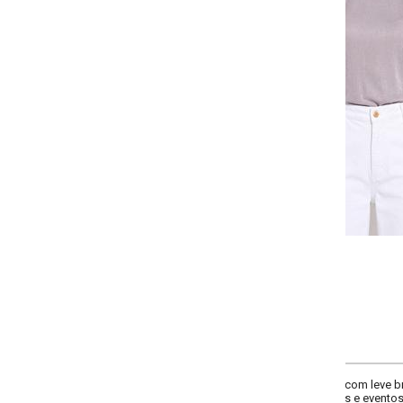
-
-
-
-
+
+
+
P
M
G
GG
COMPRAR
 com leve brilho. Malha fluida e elegante, compõe um look elegante e clean jun
s e eventos noturnos.