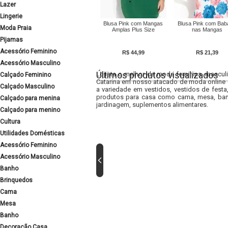
Lazer
Lingerie
Blusa Pink com Mangas
Blusa Pink com Bab
Moda Praia
Amplas Plus Size
nas Mangas
Pijamas
Acessório Feminino
R$ 44,99
R$ 21,39
Acessório Masculino
Últimos produtos visualizados
Lojista o melhor da moda feminina, masculi
Calçado Feminino
Catarina em nosso atacado de moda online e
Calçado Masculino
a variedade em vestidos, vestidos de fest
produtos para casa como cama, mesa, banh
Calçado para menina
jardinagem, suplementos alimentares.
Calçado para menino
Cultura
Utilidades Domésticas
Acessório Feminino
Acessório Masculino
Banho
Brinquedos
Cama
Mesa
Banho
Decoração Casa