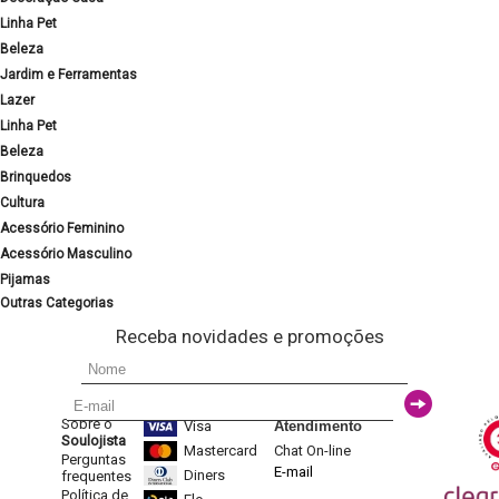
Linha Pet
Beleza
Jardim e Ferramentas
Lazer
Linha Pet
Beleza
Brinquedos
Cultura
Acessório Feminino
Acessório Masculino
Pijamas
Outras Categorias
Receba novidades e promoções
Sobre o
Visa
Atendimento
Soulojista
Mastercard
Chat On-line
Perguntas
E-mail
Diners
frequentes
Política de