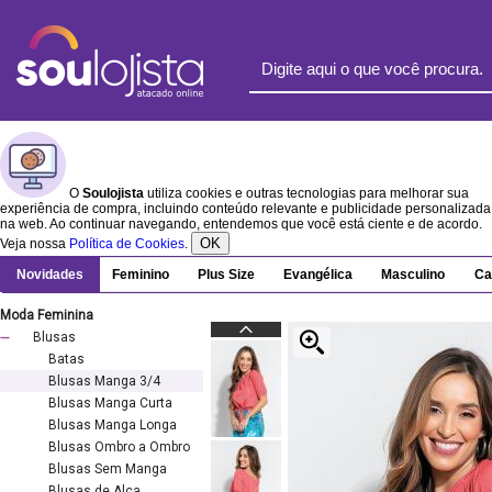
O
Soulojista
utiliza cookies e outras tecnologias para melhorar sua
experiência de compra, incluindo conteúdo relevante e publicidade personalizada
na web. Ao continuar navegando, entendemos que você está ciente e de acordo.
OK
Veja nossa
Política de Cookies
.
Novidades
Feminino
Plus Size
Evangélica
Masculino
Ca
Moda Feminina
Blusas
Batas
Blusas Manga 3/4
Blusas Manga Curta
Blusas Manga Longa
Blusas Ombro a Ombro
Blusas Sem Manga
Blusas de Alça