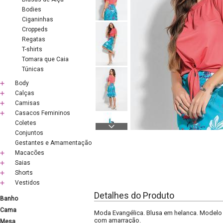
Bodies
Ciganinhas
Croppeds
Regatas
T-shirts
Tomara que Caia
Túnicas
Body
Calças
Camisas
Casacos Femininos
Coletes
Conjuntos
Gestantes e Amamentação
Macacões
Saias
Shorts
Vestidos
Detalhes do Produto
Banho
Cama
Moda Evangélica. Blusa em helanca. Modelo
com amarração.
Mesa