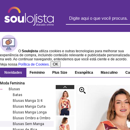
O
Soulojista
utiliza cookies e outras tecnologias para melhorar sua
experiência de compra, incluindo conteúdo relevante e publicidade personalizada
na web. Ao continuar navegando, entendemos que você está ciente e de acordo.
OK
Veja nossa
Política de Cookies
.
Novidades
Feminino
Plus Size
Evangélica
Masculino
Ca
Moda Feminina
Blusas
Batas
Blusas Manga 3/4
Blusas Manga Curta
Blusas Manga Longa
Blusas Ombro a Ombro
Blusas Sem Manga
Blusas de Alça