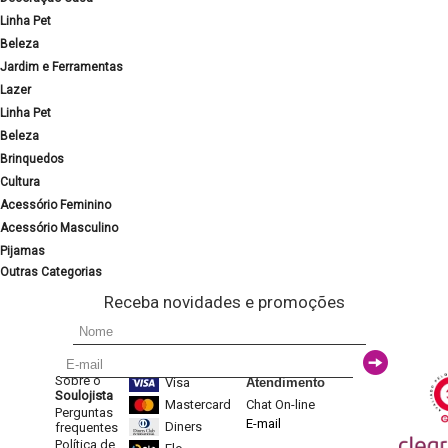
Linha Pet
Beleza
Jardim e Ferramentas
Lazer
Linha Pet
Beleza
Brinquedos
Cultura
Acessório Feminino
Acessório Masculino
Pijamas
Outras Categorias
Receba novidades e promoções
Sobre o
Visa
Atendimento
Soulojista
Mastercard
Chat On-line
Perguntas
E-mail
Diners
frequentes
Política de