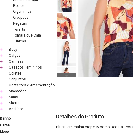
Bodies
Ciganinhas
Croppeds
Regatas
T-shirts
Tomara que Caia
Túnicas
Body
Calças
Camisas
Casacos Femininos
Coletes
Conjuntos
Gestantes e Amamentação
Macacões
Saias
Shorts
Vestidos
Detalhes do Produto
Banho
Cama
Blusa, em malha crepe. Modelo Regata. Poss
Mesa