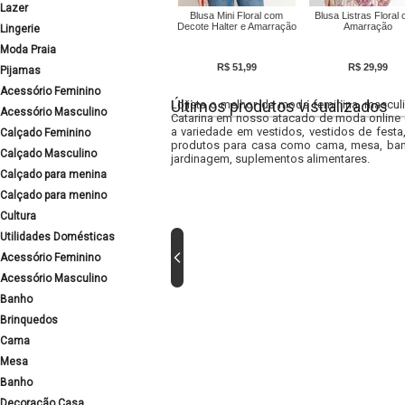
Lazer
Blusa Mini Floral com
Blusa Listras Floral
Decote Halter e Amarração
Amarração
Lingerie
Moda Praia
R$ 51,99
R$ 29,99
Pijamas
Acessório Feminino
Últimos produtos visualizados
Lojista o melhor da moda feminina, masculi
Acessório Masculino
Catarina em nosso atacado de moda online e
a variedade em vestidos, vestidos de fest
Calçado Feminino
produtos para casa como cama, mesa, banh
Calçado Masculino
jardinagem, suplementos alimentares.
Calçado para menina
Calçado para menino
Cultura
Utilidades Domésticas
Acessório Feminino
Acessório Masculino
Banho
Brinquedos
Cama
Mesa
Banho
Decoração Casa