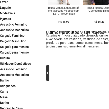
Lazer
Lingerie
Blusa Manga Longa Bordô
Blusa Manga Lon
em Malha de Viscose com
Geométrico Rox
Moda Praia
Barra Arredondada
Pijamas
R$ 46,99
R$ 55,29
Acessório Feminino
Acessório Masculino
Últimos produtos visualizados
Lojista o melhor da moda feminina, masculi
Catarina em nosso atacado de moda online e
Calçado Feminino
a variedade em vestidos, vestidos de fest
Calçado Masculino
produtos para casa como cama, mesa, banh
jardinagem, suplementos alimentares.
Calçado para menina
Calçado para menino
Cultura
Utilidades Domésticas
Acessório Feminino
Acessório Masculino
Banho
Brinquedos
Cama
Mesa
Banho
Decoração Casa