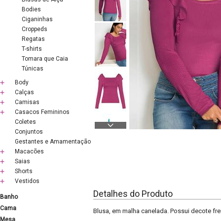
Bodies
Ciganinhas
Croppeds
Regatas
T-shirts
Tomara que Caia
Túnicas
Body
Calças
Camisas
Casacos Femininos
Coletes
Conjuntos
Gestantes e Amamentação
Macacões
Saias
Shorts
Vestidos
Detalhes do Produto
Banho
Cama
Blusa, em malha canelada. Possui decote fre
Mesa