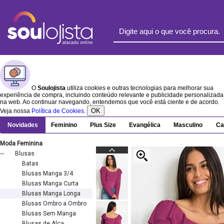
O
Soulojista
utiliza cookies e outras tecnologias para melhorar sua
experiência de compra, incluindo conteúdo relevante e publicidade personalizada
na web. Ao continuar navegando, entendemos que você está ciente e de acordo.
OK
Veja nossa
Política de Cookies
.
Novidades
Feminino
Plus Size
Evangélica
Masculino
Ca
Moda Feminina
Blusas
Batas
Blusas Manga 3/4
Blusas Manga Curta
Blusas Manga Longa
Blusas Ombro a Ombro
Blusas Sem Manga
Blusas de Alça