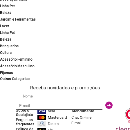
Linha Pet
Beleza
Jardim e Ferramentas
Lazer
Linha Pet
Beleza
Brinquedos
Cultura
Acessório Feminino
Acessório Masculino
Pijamas
Outras Categorias
Receba novidades e promoções
Sobre o
Visa
Atendimento
Soulojista
Mastercard
Chat On-line
Perguntas
E-mail
Diners
frequentes
Política de