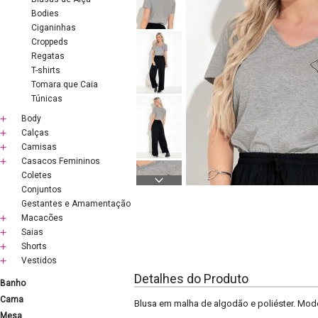
Bodies
Ciganinhas
Croppeds
Regatas
T-shirts
Tomara que Caia
Túnicas
Body
Calças
Camisas
Casacos Femininos
Coletes
Conjuntos
Gestantes e Amamentação
Macacões
Saias
Shorts
Vestidos
Detalhes do Produto
Banho
Cama
Blusa em malha de algodão e poliéster. Mod
Mesa