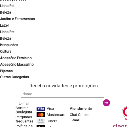
Linha Pet
Beleza
Jardim e Ferramentas
Lazer
Linha Pet
Beleza
Brinquedos
Cultura
Acessório Feminino
Acessório Masculino
Pijamas
Outras Categorias
Receba novidades e promoções
Sobre o
Visa
Atendimento
Soulojista
Mastercard
Chat On-line
Perguntas
E-mail
Diners
frequentes
Política de