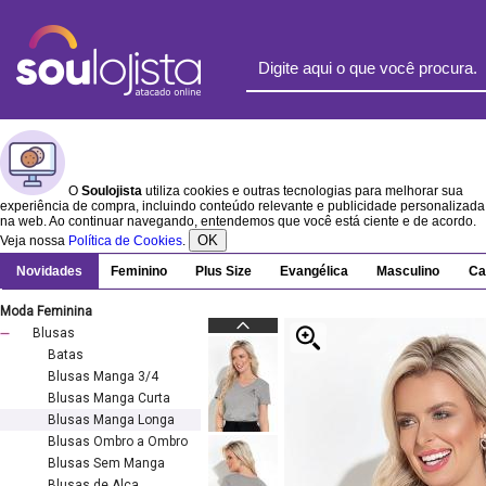
O
Soulojista
utiliza cookies e outras tecnologias para melhorar sua
experiência de compra, incluindo conteúdo relevante e publicidade personalizada
na web. Ao continuar navegando, entendemos que você está ciente e de acordo.
OK
Veja nossa
Política de Cookies
.
Novidades
Feminino
Plus Size
Evangélica
Masculino
Ca
Moda Feminina
Blusas
Batas
Blusas Manga 3/4
Blusas Manga Curta
Blusas Manga Longa
Blusas Ombro a Ombro
Blusas Sem Manga
Blusas de Alça