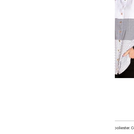
Selecione:
Selecione a quantidade para cada tamanho:
-
+
P
M
G
GG
COMPRAR
liester. Com decote redondo, frente com detalhe de nervuras e botões funci