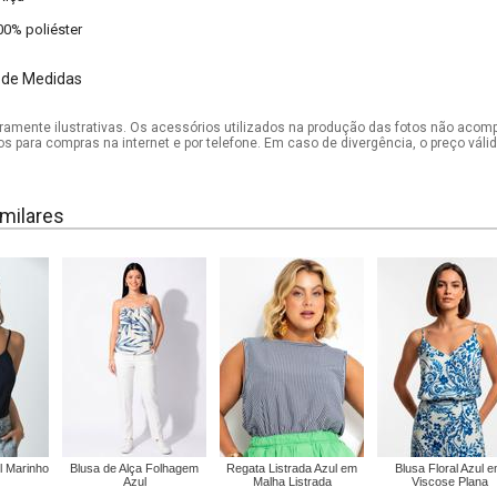
00% poliéster
 de Medidas
mente ilustrativas. Os acessórios utilizados na produção das fotos não acom
os para compras na internet e por telefone. Em caso de divergência, o preço vál
milares
l Marinho
Blusa de Alça Folhagem
Regata Listrada Azul em
Blusa Floral Azul 
Azul
Malha Listrada
Viscose Plana