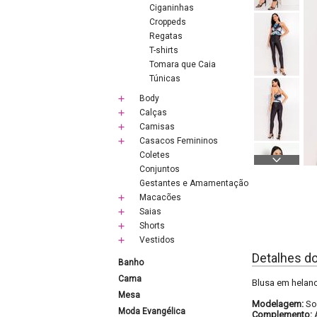
Ciganinhas
Croppeds
Regatas
T-shirts
Tomara que Caia
Túnicas
Body
Calças
Camisas
Casacos Femininos
Coletes
Conjuntos
Gestantes e Amamentação
Macacões
Saias
Shorts
Vestidos
Detalhes d
Banho
Cama
Blusa em helanc
Mesa
Modelagem:
So
Moda Evangélica
Complemento: