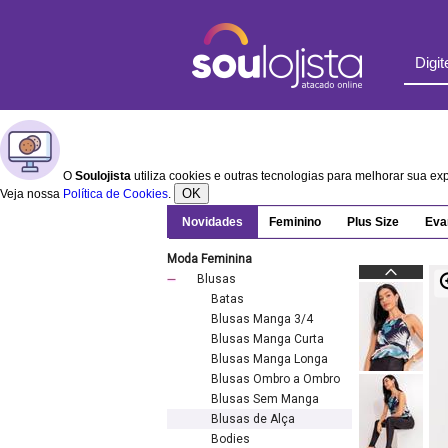
O
Soulojista
utiliza cookies e outras tecnologias para melhorar sua e
OK
Veja nossa
Política de Cookies
.
Novidades
Feminino
Plus Size
Eva
Moda Feminina
Blusas
Batas
Blusas Manga 3/4
Blusas Manga Curta
Blusas Manga Longa
Blusas Ombro a Ombro
Blusas Sem Manga
Blusas de Alça
Bodies