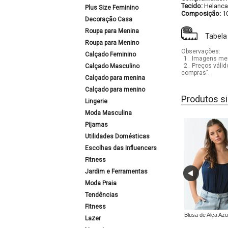
Tecido:
Helanca
Plus Size Feminino
Composição:
1
Decoração Casa
Roupa para Menina
Tabela
Roupa para Menino
Observações:
Calçado Feminino
1.
Imagens mera
2.
Preços válid
Calçado Masculino
compras".
Calçado para menina
Calçado para menino
Produtos si
Lingerie
Moda Masculina
Pijamas
Utilidades Domésticas
Escolhas das Influencers
Fitness
Jardim e Ferramentas
Moda Praia
Tendências
Fitness
Blusa de Alça Azu
Lazer