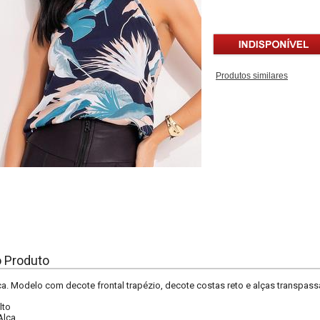
Produtos similares
o Produto
a. Modelo com decote frontal trapézio, decote costas reto e alças transpass
lto
Alça