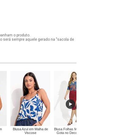
panham o produto.
ido será sempre aquele gerado na "sacola de
em
Blusa Azul em Malha de
Blusa Folhas Marinho com
Blusa Azul Royal em
Viscose
Gota no Decote Frente
Bengaline