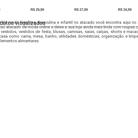
9
R$ 29,99
R$ 27,99
R$ 34,99
dutos visualizados
r da moda feminina, masculina e infantil no atacado você encontra aqui no
so atacado de moda online e deixe a sua loja ainda mais linda com roupas c
 vestidos, vestidos de festa, blusas, camisas, saias, calças, shorts e m
casa como cama, mesa, banho, utilidades domésticas, organização e limpe
lementos alimentares.