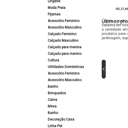
Lingerie
Moda Praia
R$ 27,9
Pijamas
Últimos pro
Lojista o melho
Acessório Feminino
Catarina em nos
Acessório Masculino
a variedade em
produtos para 
Calçado Feminino
jardinagem, sup
Calçado Masculino
Calçado para menina
Calçado para menino
Cultura
Utilidades Domésticas
Acessório Feminino
Acessório Masculino
Banho
Brinquedos
Cama
Mesa
Banho
Decoração Casa
Linha Pet