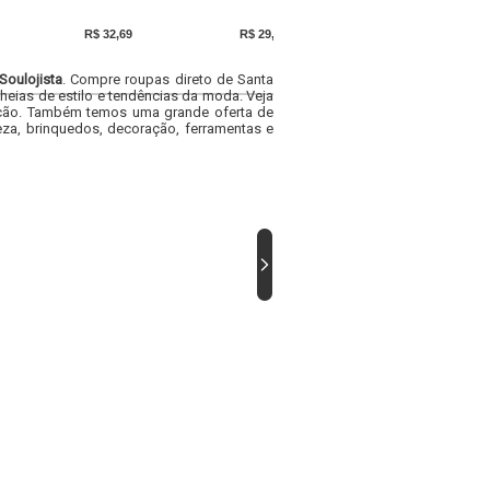
R$ 32,69
R$ 29,99
R$ 32,09
Soulojista
. Compre roupas direto de Santa
heias de estilo e tendências da moda. Veja
acacão. Também temos uma grande oferta de
za, brinquedos, decoração, ferramentas e