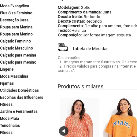
Moda Evangélica
Modelagem:
Solto
Comprimento da manga:
Curta
Plus Size Feminino
Decote frente:
Redondo
Decoração Casa
Decote costas:
Redondo
Complemento:
Detalhe para amarrar; franzid
Roupa para Menina
Tecido:
Helanca
Roupa para Menino
Composição:
Conforme imagem etiqueta
Calçado Feminino
Calçado Masculino
Tabela de Medidas
Calçado para menina
Observações:
1.
Imagens meramente ilustrativas. Os acess
Calçado para menino
2.
Preços válidos para compras na internet e 
Lingerie
compras".
Moda Masculina
Pijamas
Produtos similares
Utilidades Domésticas
Escolhas das Influencers
Fitness
Jardim e Ferramentas
Moda Praia
Tendências
Fitness