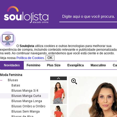
O
Soulojista
utiliza cookies e outras tecnologias para melhorar sua
experiência de compra, incluindo conteúdo relevante e publicidade personalizada
na web. Ao continuar navegando, entendemos que você está ciente e de acordo.
OK
Veja nossa
Política de Cookies
.
Novidades
Feminino
Plus Size
Evangélica
Masculino
Ca
Moda Feminina
Blusas
Batas
Blusas Manga 3/4
Blusas Manga Curta
Blusas Manga Longa
Blusas Ombro a Ombro
Blusas Sem Manga
Blusas de Alça