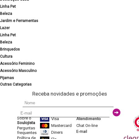
Linha Pet
Beleza
Jardim e Ferramentas
Lazer
Linha Pet
Beleza
Brinquedos
Cultura
Acessório Feminino
Acessório Masculino
Pijamas
Outras Categorias
Receba novidades e promoções
Sobre o
Visa
Atendimento
Soulojista
Mastercard
Chat On-line
Perguntas
E-mail
Diners
frequentes
Política de