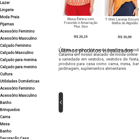
Lazer
Lingerie
Moda Praia
Blusa Étinica com
T-Shirt Laranja Escur
Franzido e Amarração
Malha de Algodão
Pijamas
Plus Size
Acessório Feminino
R$ 26,19
R$ 30,99
Acessório Masculino
Calçado Feminino
Últimos produtos visualizados
Lojista o melhor da moda feminina, masculi
Calçado Masculino
Catarina em nosso atacado de moda online e
a variedade em vestidos, vestidos de fest
Calçado para menina
produtos para casa como cama, mesa, banh
Calçado para menino
jardinagem, suplementos alimentares.
Cultura
Utilidades Domésticas
Acessório Feminino
Acessório Masculino
Banho
Brinquedos
Cama
Mesa
Banho
Decoração Casa