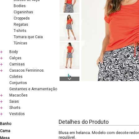
Bodies
Ciganinhas
Croppeds
Regatas
T-shirts
Tomara que Caia
Túnicas
Body
Calças
Camisas
Casacos Femininos
Coletes
Conjuntos
Gestantes e Amamentação
Macacões
Saias
Shorts
Vestidos
Detalhes do Produto
Banho
Cama
Blusa em helanca. Modelo com decote redond
regulável.
Mesa