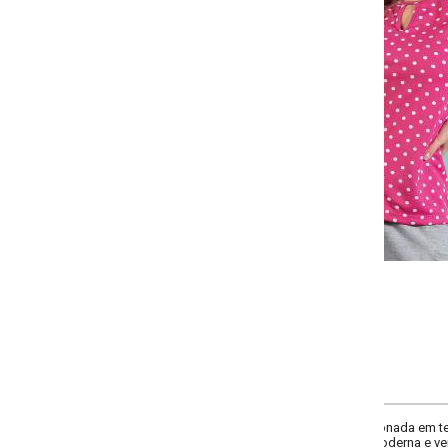
Selecione:
Selecione a quantidade para cada tamanho:
-
-
-
-
+
+
+
P
M
G
GG
COMPRAR
onada em tecido leve e confortável. Possui decote redondo com detalhe em g
oderna e versátil, é ideal para compor looks casuais com charme e praticidade