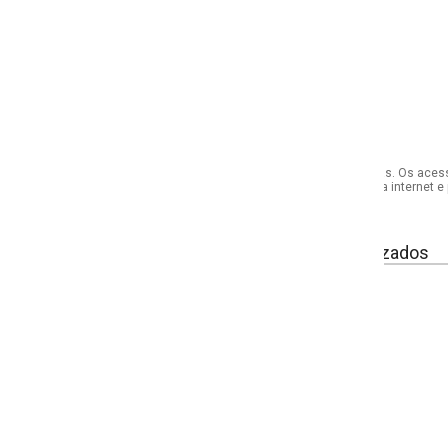
s. Os acessórios utilizados na produção das fotos não acompanham o produto.
internet e por telefone. Em caso de divergência, o preço válido será sempre aq
izados