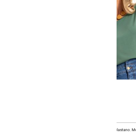
Selecione:
Selecione a quantidade para cada tamanho:
-
-
-
-
+
+
+
P
M
G
GG
COMPRAR
elastano. Modelo com decote canoa, mangas curtas.